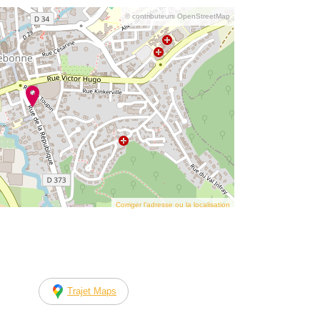
© contributeurs OpenStreetMap
Corriger l’adresse ou la localisation
Trajet Maps