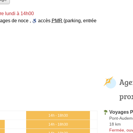
re lundi à 14h00
ages de noce
,
accès
PMR
(parking, entrée
Age
pro
Voyages P
14h - 18h30
Pont-Audem
18 km
14h - 18h30
Fermée, ouv