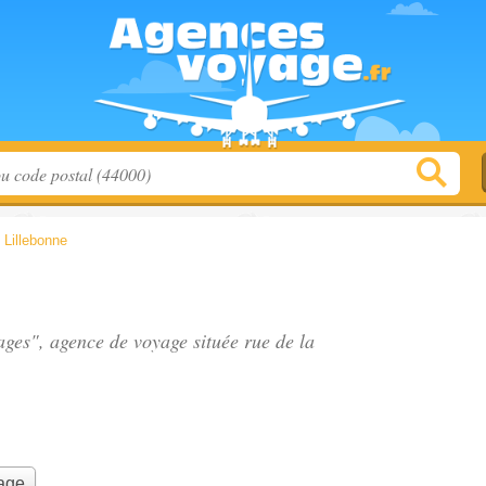
>
Lillebonne
yages", agence de voyage située
rue de la
yage