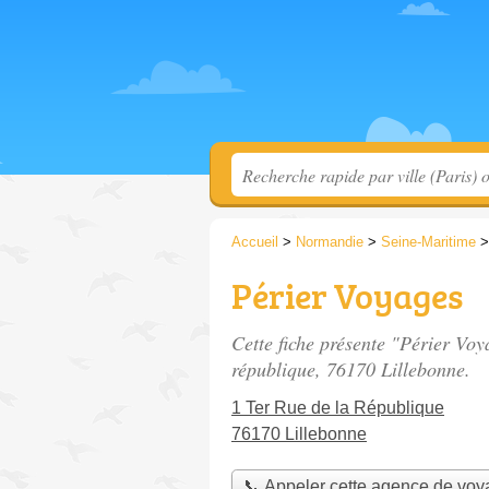
Accueil
>
Normandie
>
Seine-Maritime
Périer Voyages
Cette fiche présente "Périer Vo
république
, 76170 Lillebonne.
1 Ter Rue de la République
76170 Lillebonne
📞 Appeler cette agence de vo