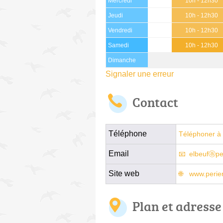
Mercredi
10h - 12h30
Jeudi
10h - 12h30
Vendredi
10h - 12h30
Samedi
10h - 12h30
Dimanche
Signaler une erreur
Contact
Téléphone
Téléphoner à 
Email
elbeufⓐpe
Site web
www.perie
Plan et adresse