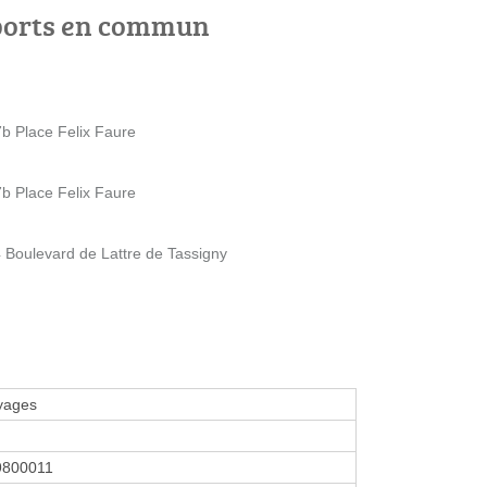
ports en commun
7b Place Felix Faure
7b Place Felix Faure
Boulevard de Lattre de Tassigny
yages
9800011