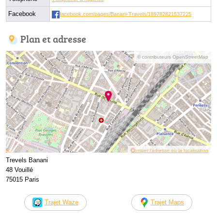
Facebook
facebook.com/pages/Banani-Travels/189782821537225
Plan et adresse
© contributeurs OpenStreetMap
Corriger l’adresse ou la localisation
Trevels Banani
48 Vouillé
75015 Paris
Trajet Waze
Trajet Maps