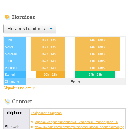
Horaires
Lundi
9h30 - 13h
14h - 18h30
Mardi
9h30 - 13h
14h - 18h30
Mercredi
9h30 - 13h
14h - 18h30
Jeudi
9h30 - 13h
14h - 18h30
Vendredi
9h30 - 13h
14h - 18h30
Samedi
10h - 13h
14h - 18h
Dimanche
Fermé
Signaler une erreur
Contact
Téléphone
Téléphoner à l'agence
agence.visagesdumonde.fr/31-visages-du-monde-paris-15
Site web
www.linkedin.com/company/visagesdumonde-agencesdevoyag