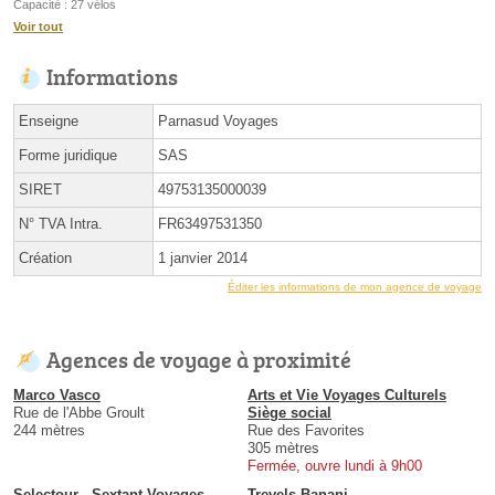
Capacité : 27 vélos
Voir tout
Informations
Enseigne
Parnasud Voyages
Forme juridique
SAS
SIRET
49753135000039
N° TVA Intra.
FR63497531350
Création
1 janvier 2014
Éditer les informations de mon agence de voyage
Agences de voyage à proximité
Marco Vasco
Arts et Vie Voyages Culturels
Rue de l'Abbe Groult
Siège social
244 mètres
Rue des Favorites
305 mètres
Fermée, ouvre lundi à 9h00
Selectour - Sextant Voyages
Trevels Banani