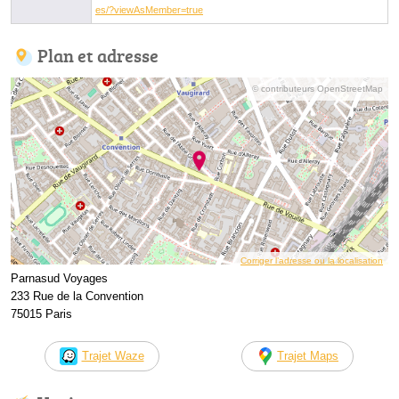
es/?viewAsMember=true
Plan et adresse
© contributeurs OpenStreetMap
Corriger l’adresse ou la localisation
Parnasud Voyages
233 Rue de la Convention
75015 Paris
Trajet Waze
Trajet Maps