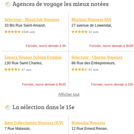
Agences de voyage les mieux notées
Selectour - Magiclub Voyages
Marinat Voyages SAS
33 Bis Rue Saint-Amand,
27 avenue de Lowendal,
3346 avis
32 avis
5,0 étoiles sur 5
5,0 étoiles sur 5
Fermée, ouvre demain à 9h
Fermée, ouvre demain à 9h30
Espace Voyage Salaun Evasion
Selectour - Charna Voyages
130 Rue Saint Charles,
86 Rue des Entrepreneurs,
47 avis
61 avis
4,5 étoiles sur 5
4,5 étoiles sur 5
Fermée, ouvre demain à 9h30
Fermée, ouvre demain à 10h
Afficher tout
La sélection dans le 15e
Inter Collectivités Voyages (ICV)
Nomadia Voyages
7 Rue Malassis,
12 Rue Ernest Renan,