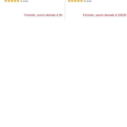
4 avis
6 avis
5,0 étoiles sur 5
5,0 étoiles sur 5
Fermée, ouvre demain à 9h
Fermée, ouvre demain à 10h30