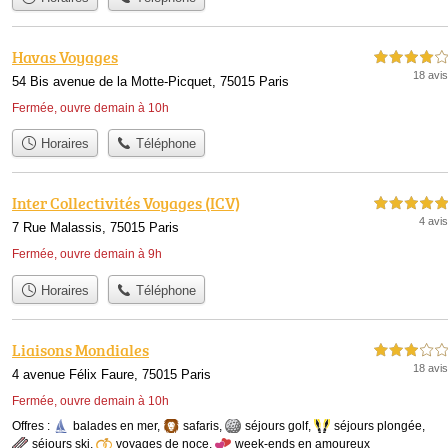
Havas Voyages
4,0 étoiles sur 5
18 avis
54 Bis avenue de la Motte-Picquet, 75015 Paris
Fermée, ouvre demain à 10h
Horaires
Téléphone
Inter Collectivités Voyages (ICV)
5,0 étoiles sur 5
4 avis
7 Rue Malassis, 75015 Paris
Fermée, ouvre demain à 9h
Horaires
Téléphone
Liaisons Mondiales
3,0 étoiles sur 5
18 avis
4 avenue Félix Faure, 75015 Paris
Fermée, ouvre demain à 10h
Offres :
balades en mer
,
safaris
,
séjours golf
,
séjours plongée
,
séjours ski
,
voyages de noce
,
week-ends en amoureux