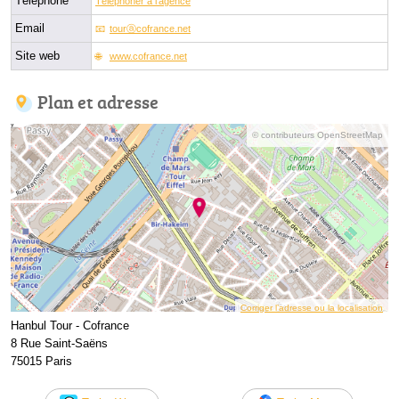
Téléphone
Téléphoner à l'agence
Email
tourⓐcofrance.net
Site web
www.cofrance.net
Plan et adresse
© contributeurs OpenStreetMap
Corriger l’adresse ou la localisation
Hanbul Tour - Cofrance
8 Rue Saint-Saëns
75015 Paris