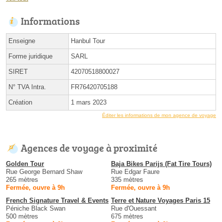
Informations
Enseigne
Hanbul Tour
Forme juridique
SARL
SIRET
42070518800027
N° TVA Intra.
FR76420705188
Création
1 mars 2023
Éditer les informations de mon agence de voyage
Agences de voyage à proximité
Golden Tour
Baja Bikes Parijs (Fat Tire Tours)
Rue George Bernard Shaw
Rue Edgar Faure
265 mètres
335 mètres
Fermée, ouvre à 9h
Fermée, ouvre à 9h
French Signature Travel & Events
Terre et Nature Voyages Paris 15
Péniche Black Swan
Rue d'Ouessant
500 mètres
675 mètres