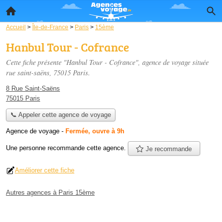
Accueil
>
Île-de-France
>
Paris
>
15ème
Hanbul Tour - Cofrance
Cette fiche présente "Hanbul Tour - Cofrance", agence de voyage située
rue saint-saëns
, 75015 Paris.
8 Rue Saint-Saëns
75015 Paris
📞 Appeler cette agence de voyage
Agence de voyage
-
Fermée, ouvre à 9h
Une personne
recommande
cette agence.
Je recommande
Améliorer cette fiche
Autres agences à Paris 15ème