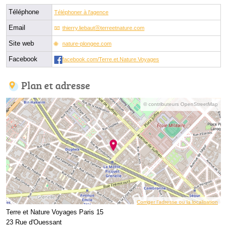
Téléphone
Téléphoner à l'agence
Email
thierry.liebautⓐterreetnature.com
Site web
nature-plongee.com
Facebook
facebook.com/Terre.et.Nature.Voyages
Plan et adresse
© contributeurs OpenStreetMap
Corriger l’adresse ou la localisation
Terre et Nature Voyages Paris 15
23 Rue d'Ouessant