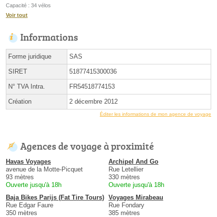
Capacité : 34 vélos
Voir tout
Informations
Forme juridique
SAS
SIRET
51877415300036
N° TVA Intra.
FR54518774153
Création
2 décembre 2012
Éditer les informations de mon agence de voyage
Agences de voyage à proximité
Havas Voyages
Archipel And Go
avenue de la Motte-Picquet
Rue Letellier
93 mètres
330 mètres
Ouverte jusqu'à 18h
Ouverte jusqu'à 18h
Baja Bikes Parijs (Fat Tire Tours)
Voyages Mirabeau
Rue Edgar Faure
Rue Fondary
350 mètres
385 mètres