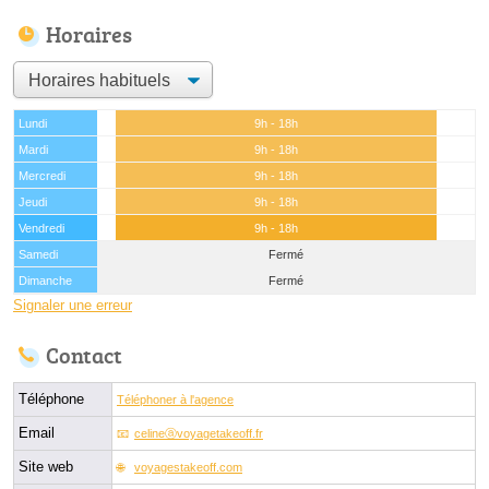
Horaires
Lundi
9h - 18h
Mardi
9h - 18h
Mercredi
9h - 18h
Jeudi
9h - 18h
Vendredi
9h - 18h
Samedi
Fermé
Dimanche
Fermé
Signaler une erreur
Contact
Téléphone
Téléphoner à l'agence
Email
celineⓐvoyagetakeoff.fr
Site web
voyagestakeoff.com