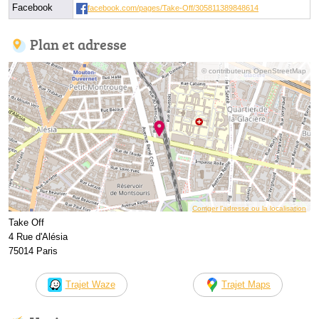
Facebook
facebook.com/pages/Take-Off/305811389848614
Plan et adresse
© contributeurs OpenStreetMap
Corriger l’adresse ou la localisation
Take Off
4 Rue d'Alésia
75014 Paris
Trajet Waze
Trajet Maps