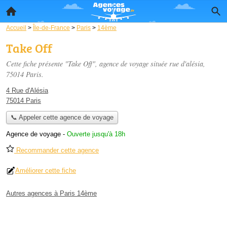
Accueil
>
Île-de-France
>
Paris
>
14ème
Take Off
Cette fiche présente "Take Off", agence de voyage située
rue d'alésia
,
75014 Paris.
4 Rue d'Alésia
75014 Paris
📞 Appeler cette agence de voyage
Agence de voyage
-
Ouverte jusqu'à 18h
Recommander cette agence
Améliorer cette fiche
Autres agences à Paris 14ème