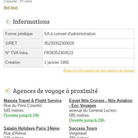
Capacité : 37 vélos
Voir tout
Informations
Forme juridique
SA à conseil d'administration
SIRET
35230352300026
N° TVA Intra.
FR36352303523
Création
1 janvier 1991
Éditer les informations de mon agence de voyage
Agences de voyage à proximité
Maxula Travel & Flight Service
Egypt Nile Cruises - Nile Aviation
Rue du Père Corentin
- Enc Voyages
545 mètres
avenue du Général Leclerc
Ouverte jusqu'à 19h
585 mètres
Ouverte jusqu'à 19h
Salaün Holidays Paris 14ème
Success Tours
Rue d'Alésia
Vergniaud