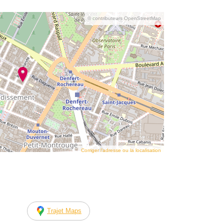
© contributeurs OpenStreetMap
Corriger l’adresse ou la localisation
Trajet Maps