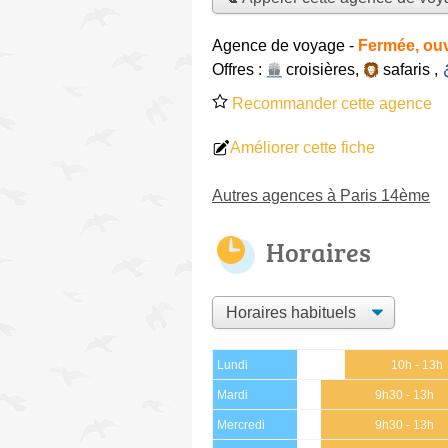
Agence de voyage
-
Fermée, ouv
Offres :
croisières
,
safaris
,
Recommander cette agence
Améliorer cette fiche
Autres agences à Paris 14ème
Horaires
Lundi
10h - 13h
Mardi
9h30 - 13h
Mercredi
9h30 - 13h