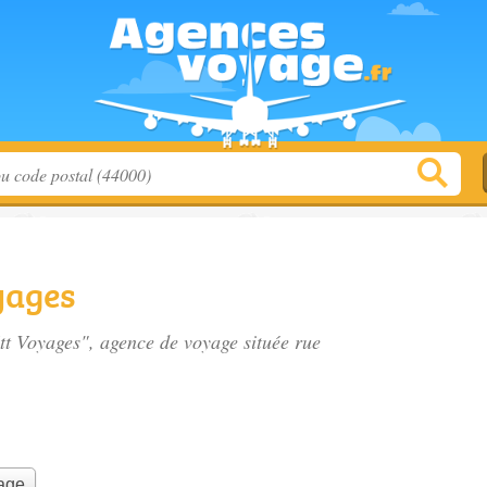
yages
Stt Voyages", agence de voyage située
rue
yage