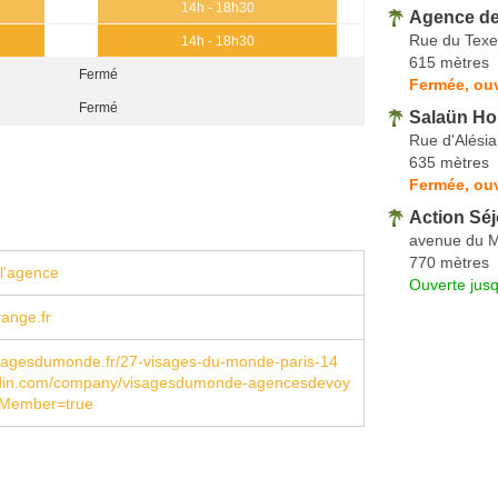
14h - 18h30
Agence de
Rue du Texe
14h - 18h30
615 mètres
Fermé
Fermée, ouv
Fermé
Salaün Ho
Rue d'Alésia
635 mètres
Fermée, ouv
Action Sé
avenue du 
770 mètres
l'agence
Ouverte jus
ange.fr
sagesdumonde.fr/27-visages-du-monde-paris-14
din.com/company/visagesdumonde-agencesdevoy
sMember=true