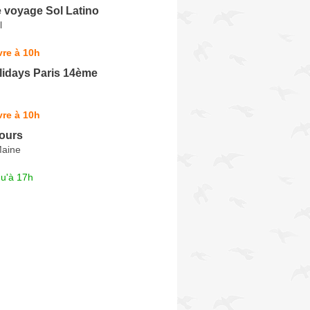
 voyage Sol Latino
l
re à 10h
lidays Paris 14ème
re à 10h
jours
Maine
qu'à 17h