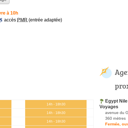
re à 10h
accès
PMR
(entrée adaptée)
Age
pro
Egypt Nile
14h - 18h30
Voyages
avenue du G
14h - 18h30
360 mètres
14h - 18h30
Fermée, ou