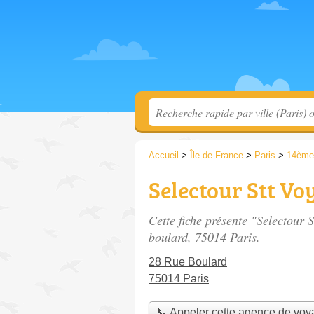
Accueil
>
Île-de-France
>
Paris
>
14ème
Selectour Stt Vo
Cette fiche présente "Selectour 
boulard
, 75014 Paris.
28 Rue Boulard
75014 Paris
📞 Appeler cette agence de vo