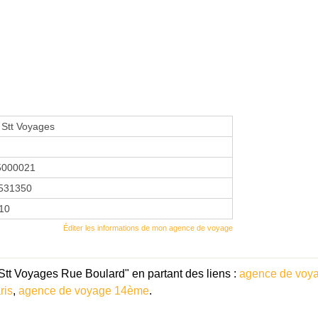
 Stt Voyages
5000021
531350
010
Éditer les informations de mon agence de voyage
Stt Voyages Rue Boulard" en partant des liens :
agence de voya
ris
,
agence de voyage 14ème
.