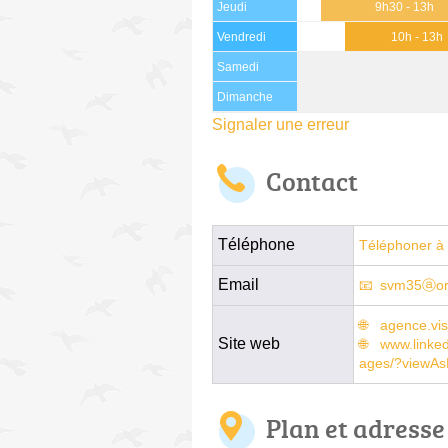
Jeudi
9h30 - 13h
Vendredi
10h - 13h
Samedi
Dimanche
Signaler une erreur
Contact
Téléphone
Téléphoner à 
Email
svm35ⓐor
agence.vi
Site web
www.linke
ages/?viewA
Plan et adresse