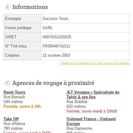
Informations
Enseigne
Success Tours
Forme juridique
SARL
SIRET
44974151100025
N° TVA Intra.
FR38449741511
Création
21 octobre 2003
Éditer les informations de mon agence de voyage
Agences de voyage à proximité
Ravel Tours
JLT Voyages • Spécialiste de
Rue Barrault
Tahiti & ses Iles
194 mètres
Rue Bobillot
Fermée, ouvre à 10h
620 mètres
Fermée, ouvre mardi à 10h00
Take Off
Vietravel France - Vietravel
Rue d'Alésia
Europe
780 mètres
Rue Damesme