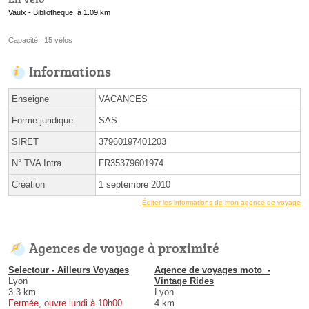
Vaulx - Bibliotheque, à 1.09 km
Capacité : 15 vélos
Informations
Enseigne
VACANCES
Forme juridique
SAS
SIRET
37960197401203
N° TVA Intra.
FR35379601974
Création
1 septembre 2010
Éditer les informations de mon agence de voyage
Agences de voyage à proximité
Selectour - Ailleurs Voyages
Agence de voyages moto ️ -
Lyon
Vintage Rides
3.3 km
Lyon
Fermée, ouvre lundi à 10h00
4 km