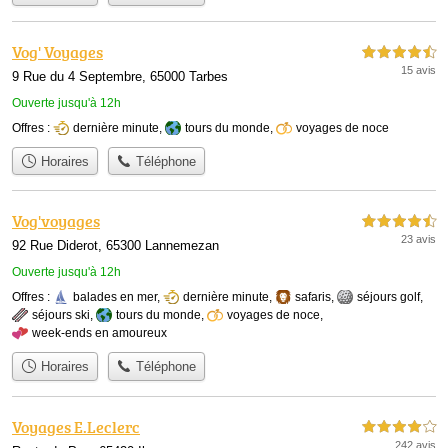
Vog' Voyages
4,5 étoiles sur 5
15 avis
9 Rue du 4 Septembre, 65000 Tarbes
Ouverte jusqu'à 12h
Offres :
dernière minute
,
tours du monde
,
voyages de noce
Horaires
Téléphone
Vog'voyages
4,5 étoiles sur 5
23 avis
92 Rue Diderot, 65300 Lannemezan
Ouverte jusqu'à 12h
Offres :
balades en mer
,
dernière minute
,
safaris
,
séjours golf
,
séjours ski
,
tours du monde
,
voyages de noce
,
week-ends en amoureux
Horaires
Téléphone
Voyages E.Leclerc
4,0 étoiles sur 5
242 avis