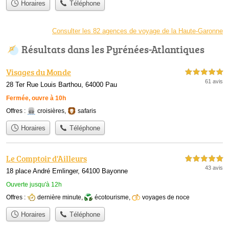
Horaires
Téléphone
Consulter les 82 agences de voyage de la Haute-Garonne
Résultats dans les Pyrénées-Atlantiques
Visages du Monde
5,0 étoiles sur 5
61 avis
28 Ter Rue Louis Barthou, 64000 Pau
Fermée, ouvre à 10h
Offres :
croisières
,
safaris
Horaires
Téléphone
Le Comptoir d'Ailleurs
5,0 étoiles sur 5
43 avis
18 place André Emlinger, 64100 Bayonne
Ouverte jusqu'à 12h
Offres :
dernière minute
,
écotourisme
,
voyages de noce
Horaires
Téléphone