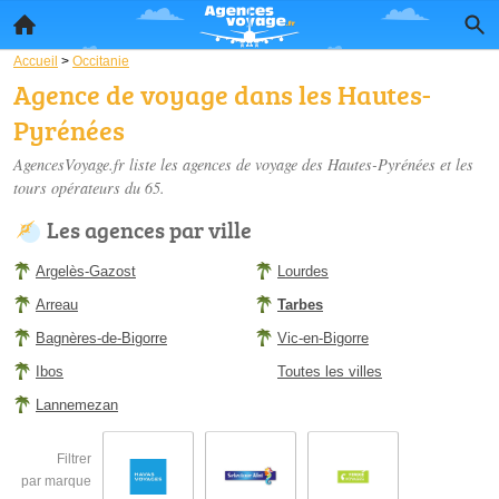
Accueil
>
Occitanie
Agence de voyage dans les Hautes-
Pyrénées
AgencesVoyage.fr liste les
agences de voyage des Hautes-Pyrénées
et les
tours opérateurs du 65.
Les agences par ville
Argelès-Gazost
Lourdes
Arreau
Tarbes
Bagnères-de-Bigorre
Vic-en-Bigorre
Ibos
Toutes les villes
Lannemezan
Filtrer
par marque