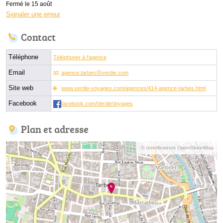
Fermé le 15 août
Signaler une erreur
Contact
Téléphone
Téléphoner à l'agence
Email
agence.tarbesⓐverdie.com
Site web
www.verdie-voyages.com/agences/414-agence-tarbes.html
Facebook
facebook.com/VerdieVoyages
Plan et adresse
© contributeurs OpenStreetMap