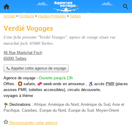
Accueil
>
Occitanie
>
Hautes-Pyrénées
>
Tarbes
Verdié Voyages
Cette fiche présente "Verdié Voyages", agence de voyage située
rue
maréchal foch
, 65000 Tarbes.
46 Rue Maréchal Foch
65000 Tarbes
📞 Appeler cette agence de voyage
Agence de voyage
-
Ouverte jusqu'à 13h
Offres :
safaris
,
week-ends en amoureux
,
accès
PMR
(places
assises PMR, toilettes accessibles)
,
circuits découverte
,
voyages à thème
Destinations :
Afrique, Amérique du Nord, Amérique du Sud, Asie et
Pacifique, Caraïbes, Europe du Nord, Europe du Sud, Moyen-Orient
Recommander cette agence