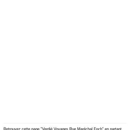
Retrouvez cette page "Verdié Voyages Rue Maréchal Foch" en partant