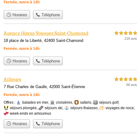
Fermée, ouvre à 14h
Horaires
Téléphone
Agence Havas Voyages Saint-Chamond
5,0 étoiles sur 5
219 avis
18 place de la Liberté, 42400 Saint-Chamond
Fermée, ouvre à 14h
Horaires
Téléphone
Ailleurs
5,0 étoiles sur 5
68 avis
7 Rue Charles de Gaulle, 42000 Saint-Étienne
Fermée, ouvre à 14h
Offres :
balades en mer
,
croisières
,
safaris
,
séjours golf
,
séjours plongée
,
séjours ski
,
séjours thalasso
,
voyages de noce
,
week-ends en amoureux
Horaires
Téléphone