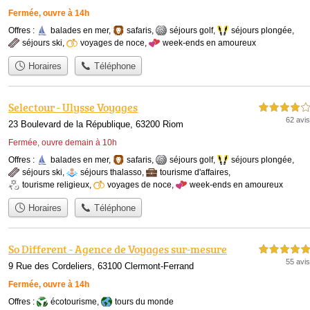
Fermée, ouvre à 14h
Offres :
balades en mer
,
safaris
,
séjours golf
,
séjours plongée
,
séjours ski
,
voyages de noce
,
week-ends en amoureux
Horaires
Téléphone
Selectour - Ulysse Voyages
4,0 étoiles sur 5
62 avis
23 Boulevard de la République, 63200 Riom
Fermée, ouvre demain à 10h
Offres :
balades en mer
,
safaris
,
séjours golf
,
séjours plongée
,
séjours ski
,
séjours thalasso
,
tourisme d'affaires
,
tourisme religieux
,
voyages de noce
,
week-ends en amoureux
Horaires
Téléphone
So Different - Agence de Voyages sur-mesure
5,0 étoiles sur 5
55 avis
9 Rue des Cordeliers, 63100 Clermont-Ferrand
Fermée, ouvre à 14h
Offres :
écotourisme
,
tours du monde