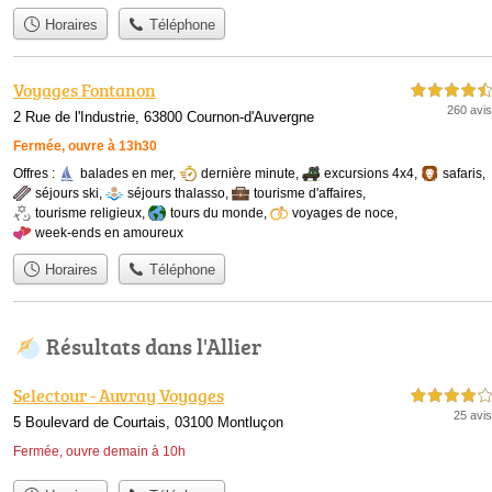
Horaires
Téléphone
Voyages Fontanon
4,5 étoiles sur 5
260 avis
2 Rue de l'Industrie, 63800 Cournon-d'Auvergne
Fermée, ouvre à 13h30
Offres :
balades en mer
,
dernière minute
,
excursions 4x4
,
safaris
,
séjours ski
,
séjours thalasso
,
tourisme d'affaires
,
tourisme religieux
,
tours du monde
,
voyages de noce
,
week-ends en amoureux
Horaires
Téléphone
Résultats dans l'Allier
Selectour - Auvray Voyages
4,0 étoiles sur 5
25 avis
5 Boulevard de Courtais, 03100 Montluçon
Fermée, ouvre demain à 10h