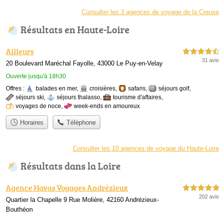
Consulter les 3 agences de voyage de la Creuse
Résultats en Haute-Loire
Ailleurs
4,5 étoiles sur 5
31 avis
20 Boulevard Maréchal Fayolle, 43000 Le Puy-en-Velay
Ouverte jusqu'à 18h30
Offres :
balades en mer
,
croisières
,
safaris
,
séjours golf
,
séjours ski
,
séjours thalasso
,
tourisme d'affaires
,
voyages de noce
,
week-ends en amoureux
Horaires
Téléphone
Consulter les 10 agences de voyage du Haute-Loire
Résultats dans la Loire
Agence Havas Voyages Andrézieux
5,0 étoiles sur 5
202 avis
Quartier la Chapelle 9 Rue Molière, 42160 Andrézieux-
Bouthéon