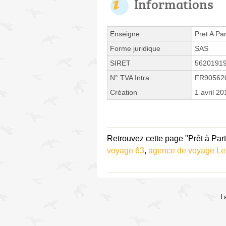
Informations
Enseigne
Pret A Par
Forme juridique
SAS
SIRET
5620191
N° TVA Intra.
FR90562
Création
1 avril 20
Retrouvez cette page "Prêt à Parti
voyage 63
,
agence de voyage L
L