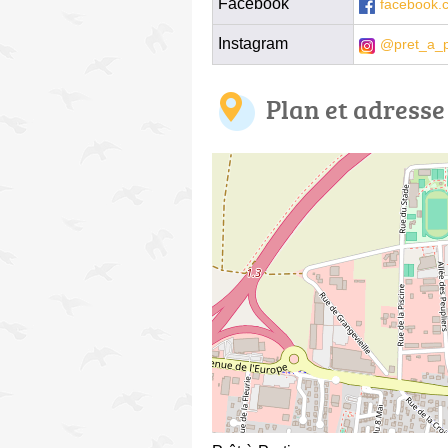
Facebook
facebook.c
Instagram
@pret_a_p
Plan et adresse