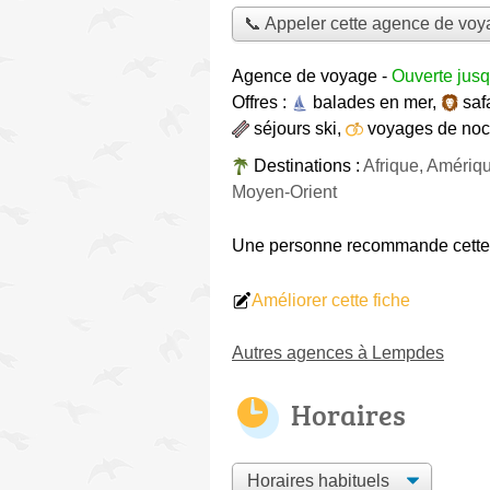
📞 Appeler cette agence de vo
Agence de voyage
-
Ouverte jus
Offres :
balades en mer
,
saf
séjours ski
,
voyages de no
Destinations :
Afrique, Amériq
Moyen-Orient
Une personne
recommande
cett
Améliorer cette fiche
Autres agences à Lempdes
Horaires