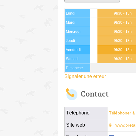
Lundi
9h30 - 13h
Mardi
9h30 - 13h
Mercredi
9h30 - 13h
Jeudi
9h30 - 13h
Vendredi
9h30 - 13h
Samedi
9h30 - 13h
Dimanche
Signaler une erreur
Contact
Téléphone
Téléphoner à 
Site web
www.pretap