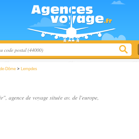
-de-Dôme
>
Lempdes
tir", agence de voyage située
av. de l'europe
,