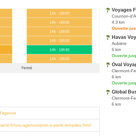
Voyages 
14h - 18h30
Cournon-d'
4.3 km
14h - 18h30
Ouverte jus
14h - 18h30
Havas Vo
14h - 18h30
Aubière
5 km
14h - 18h30
Ouverte jus
14h - 18h30
Oval Voya
Fermé
Clermont-Fe
6 km
Ouverte jus
Global Bus
Clermont-Fe
6 km
l'agence
artir.fr/nos-agences/pret-a-partir-lempdes.html