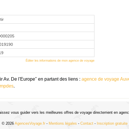
tir
9000205
019190
19
Éditer les informations de mon agence de voyage
r Av. De l'Europe" en partant des liens :
agence de voyage Auv
empdes
.
aissez vous guider vers les meilleures offres de voyage directement en agenc
© 2026
AgencesVoyage.fr
-
Mentions légales
-
Contact
-
Inscription gratuite