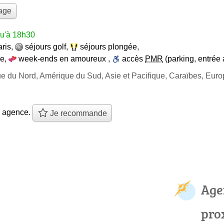
yage
qu'à 18h30
aris
,
séjours golf
,
séjours plongée
,
ce
,
week-ends en amoureux
,
accès
PMR
(parking, entrée
ue du Nord, Amérique du Sud, Asie et Pacifique, Caraïbes, Eur
e agence.
Je recommande
Age
pro