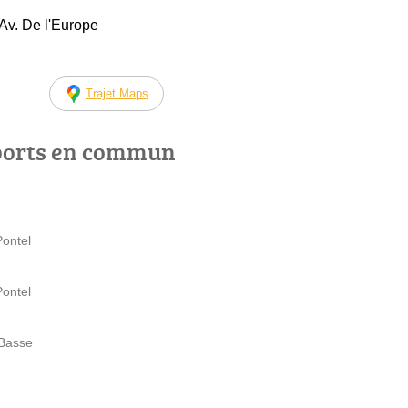
Av. De l'Europe
Trajet Maps
ports en commun
Pontel
Pontel
 Basse