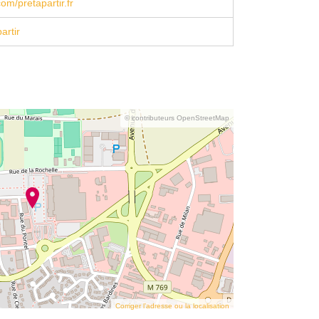
om/pretapartir.fr
artir
© contributeurs OpenStreetMap
Corriger l’adresse ou la localisation