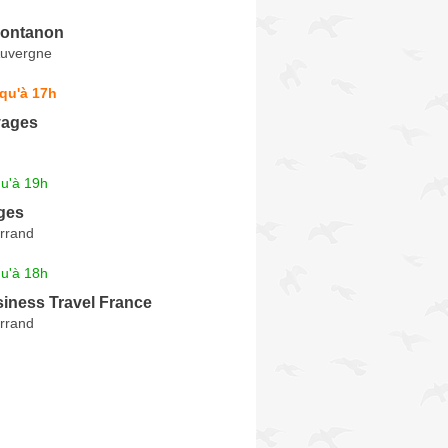
Fontanon
Auvergne
qu'à 17h
yages
qu'à 19h
ges
rrand
qu'à 18h
iness Travel France
rrand