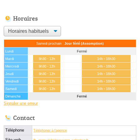
Horaires
Samedi prochain :
Jour férié (Assomption)
Lundi
Fermé
Mardi
9h30 - 12h
14h - 18h30
Mercredi
9h30 - 12h
14h - 18h30
Jeudi
9h30 - 12h
14h - 18h30
Vendredi
9h30 - 12h
14h - 18h30
Samedi
9h30 - 12h
14h - 18h30
Dimanche
Fermé
Signaler une erreur
Contact
Téléphone
Téléphoner à l'agence
Site web
www.viabelavoyages-selectour.fr