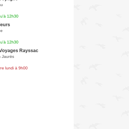
au
qu'à 12h30
leurs
ne
qu'à 12h30
 Voyages Rayssac
 Jaurès
re lundi à 9h00