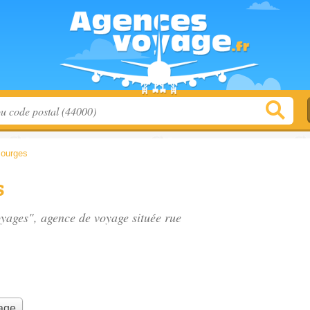
ourges
s
oyages", agence de voyage située
rue
yage