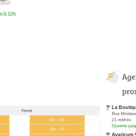
u'à 12h
Age
pro
La Boutiq
Fermé
Rue Mirebe
21 mètres
14h - 18h
Ouverte jus
14h - 18h
Avaricum 