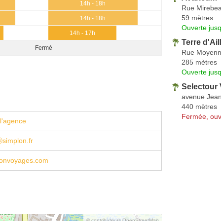
14h - 18h
Rue Mirebe
59 mètres
14h - 18h
Ouverte jus
14h - 17h
Terre d'Ail
Fermé
Rue Moyen
285 mètres
Ouverte jus
Selectour
avenue Jean
440 mètres
Fermée, ouv
l'agence
simplon.fr
onvoyages.com
© contributeurs OpenStreetMap