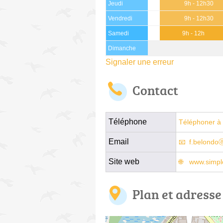
Jeudi
9h - 12h30
Vendredi
9h - 12h30
Samedi
9h - 12h
Dimanche
Signaler une erreur
Contact
Téléphone
Téléphoner à 
Email
f.belondoⓐ
Site web
www.simpl
Plan et adresse