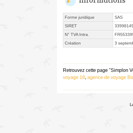
Forme juridique
SAS
SIRET
3399814
N° TVA Intra.
FR55339
Création
3 septem
Retrouvez cette page "Simplon V
voyage 18
,
agence de voyage B
L