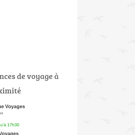
nces de voyage à
ximité
ue Voyages
au
qu'à 17h30
Voyages