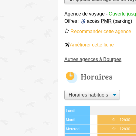
Agence de voyage
-
Ouverte jusq
Offres :
accès
PMR
(parking)
Recommander cette agence
Améliorer cette fiche
Autres agences à Bourges
Horaires
Lundi
Mardi
9h - 12h30
Mercredi
9h - 12h30