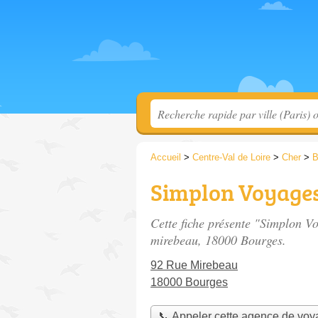
Accueil
>
Centre-Val de Loire
>
Cher
>
B
Simplon Voyage
Cette fiche présente "Simplon V
mirebeau
, 18000 Bourges.
92 Rue Mirebeau
18000 Bourges
📞 Appeler cette agence de vo