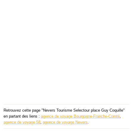
Retrouvez cette page "Nevers Tourisme Selectour place Guy Coquille"
en partant des liens :
agence de voyage Bourgogne-Franche-Comté
,
agence de voyage 58
,
agence de voyage Nevers
.