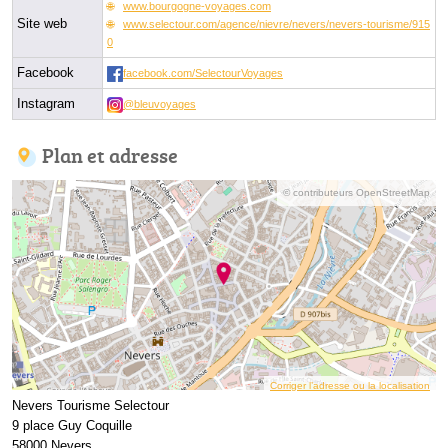
www.bourgogne-voyages.com
Site web
www.selectour.com/agence/nievre/nevers/nevers-tourisme/915
0
Facebook
facebook.com/SelectourVoyages
Instagram
@bleuvoyages
Plan et adresse
© contributeurs OpenStreetMap
Corriger l’adresse ou la localisation
Nevers Tourisme Selectour
9 place Guy Coquille
58000 Nevers