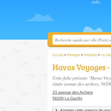
Accueil
>
Bretagne
>
Morbihan
>
La Gac
Havas Voyages -
Cette fiche présente "Havas Voy
située
avenue des archers
, 5620
23 avenue des Archers
56200 La Gacilly
📞 Appeler cette agence de vo