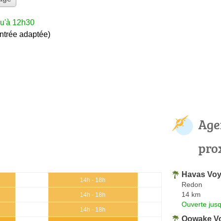
qu'à 12h30
entrée adaptée)
Age
pro
Havas Voy
14h - 18h
Redon
14 km
14h - 18h
Ouverte jus
14h - 18h
Oowake V