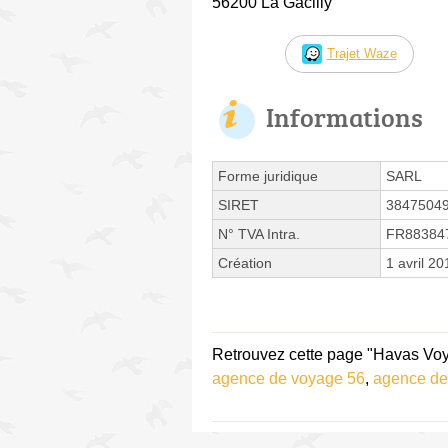
56200 La Gacilly
Trajet Waze
Informations
Forme juridique
SARL
SIRET
3847504
N° TVA Intra.
FR88384
Création
1 avril 20
Retrouvez cette page "Havas Voya
agence de voyage 56
,
agence de