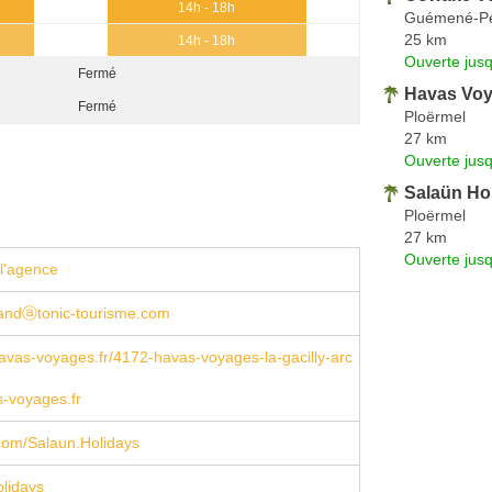
14h - 18h
Guémené-P
25 km
14h - 18h
Ouverte jus
Fermé
Havas Voy
Fermé
Ploërmel
27 km
Ouverte jus
Salaün Ho
Ploërmel
27 km
Ouverte jus
l'agence
andⓐtonic-tourisme.com
vas-voyages.fr/4172-havas-voyages-la-gacilly-arc
-voyages.fr
com/Salaun.Holidays
lidays