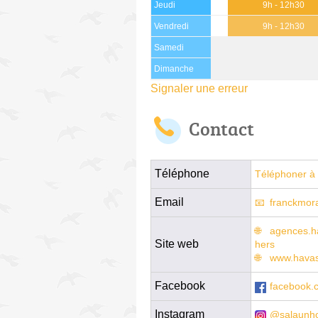
Jeudi
9h - 12h30
Vendredi
9h - 12h30
Samedi
Dimanche
Signaler une erreur
Contact
Téléphone
Téléphoner à 
Email
franckmor
agences.ha
Site web
hers
www.havas
Facebook
facebook.
Instagram
@salaunho