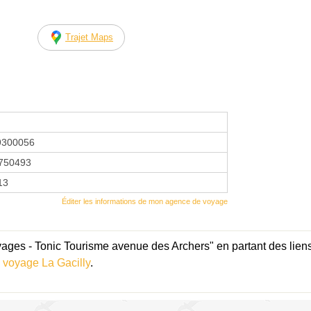
Trajet Maps
9300056
750493
13
Éditer les informations de mon agence de voyage
ges - Tonic Tourisme avenue des Archers" en partant des lien
 voyage La Gacilly
.