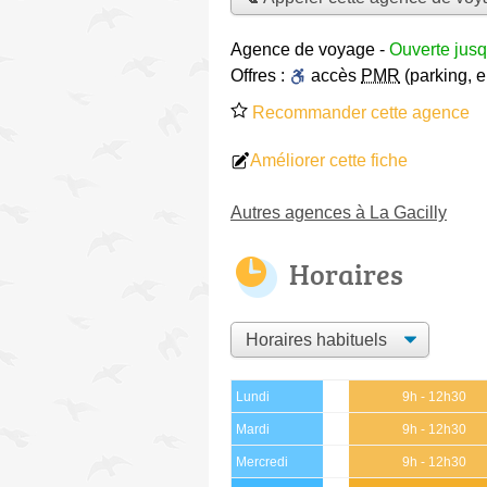
Agence de voyage
-
Ouverte jus
Offres :
accès
PMR
(parking, 
Recommander cette agence
Améliorer cette fiche
Autres agences à La Gacilly
Horaires
Lundi
9h - 12h30
Mardi
9h - 12h30
Mercredi
9h - 12h30