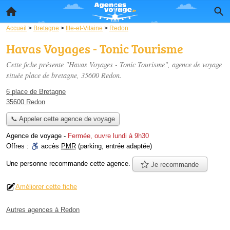
Accueil
>
Bretagne
>
Ille-et-Vilaine
>
Redon
Havas Voyages - Tonic Tourisme
Cette fiche présente "Havas Voyages - Tonic Tourisme", agence de voyage
située
place de bretagne
, 35600 Redon.
6 place de Bretagne
35600 Redon
📞 Appeler cette agence de voyage
Agence de voyage
-
Fermée, ouvre lundi à 9h30
Offres :
accès
PMR
(parking, entrée adaptée)
Une personne
recommande
cette agence.
Je recommande
Améliorer cette fiche
Autres agences à Redon