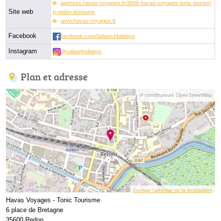
agences.havas-voyages.fr/3938-havas-voyages-tonic-tourism
Site web
e-redon-bretagne
www.havas-voyages.fr
Facebook
facebook.com/Salaun.Holidays
Instagram
@salaunholidays
Plan et adresse
© contributeurs OpenStreetMap
Corriger l’adresse ou la localisation
Havas Voyages - Tonic Tourisme
6 place de Bretagne
35600 Redon