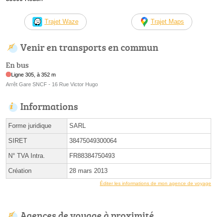
Trajet Waze
Trajet Maps
Venir en transports en commun
En bus
Ligne 305, à 352 m
Arrêt Gare SNCF - 16 Rue Victor Hugo
Informations
Forme juridique
SARL
SIRET
38475049300064
N° TVA Intra.
FR88384750493
Création
28 mars 2013
Éditer les informations de mon agence de voyage
Agences de voyage à proximité