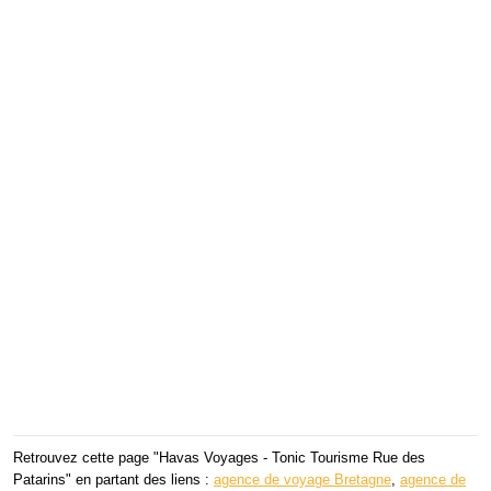
Retrouvez cette page "Havas Voyages - Tonic Tourisme Rue des
Patarins" en partant des liens :
agence de voyage Bretagne
,
agence de