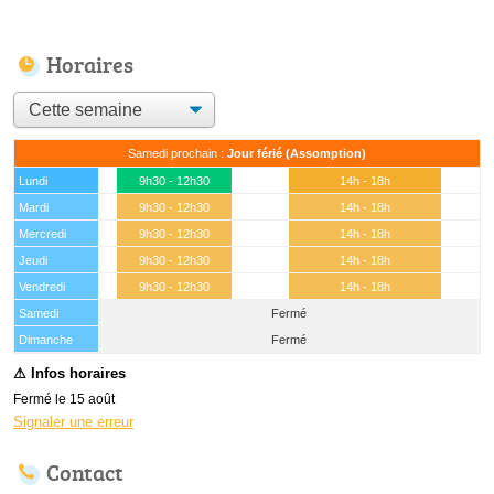
Horaires
Samedi prochain :
Jour férié (Assomption)
Lundi
9h30 - 12h30
14h - 18h
Mardi
9h30 - 12h30
14h - 18h
Mercredi
9h30 - 12h30
14h - 18h
Jeudi
9h30 - 12h30
14h - 18h
Vendredi
9h30 - 12h30
14h - 18h
Samedi
Fermé
(15 août)
Dimanche
Fermé
Fermé le 15 août
Signaler une erreur
Contact