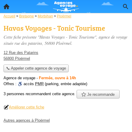
Accueil
>
Bretagne
>
Morbihan
>
Ploërmel
Havas Voyages - Tonic Tourisme
Cette fiche présente "Havas Voyages - Tonic Tourisme", agence de voyage
située
rue des patarins
, 56800 Ploërmel.
12 Rue des Patarins
56800 Ploërmel
📞 Appeler cette agence de voyage
Agence de voyage
-
Fermée, ouvre à 14h
Offres :
accès
PMR
(parking, entrée adaptée)
3 personnes
recommandent
cette agence.
Je recommande
Améliorer cette fiche
Autres agences à Ploërmel