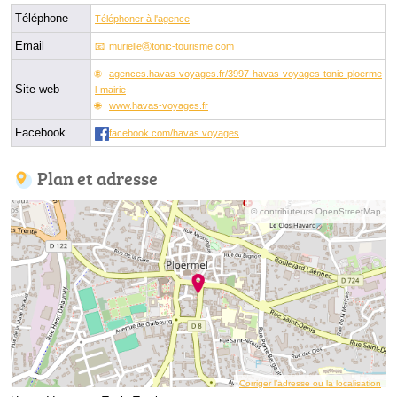
Téléphone
Téléphoner à l'agence
Email
murielleⓐtonic-tourisme.com
agences.havas-voyages.fr/3997-havas-voyages-tonic-ploerme
Site web
l-mairie
www.havas-voyages.fr
Facebook
facebook.com/havas.voyages
Plan et adresse
© contributeurs OpenStreetMap
Corriger l’adresse ou la localisation