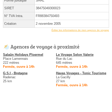
Forme juridique
SARL
SIRET
38475049300023
N° TVA Intra.
FR88384750493
Création
2 novembre 2005
Éditer les informations de mon agence de voyage
Agences de voyage à proximité
Salaün Holidays Ploermel
Le Voyage Selon Valerie
Place Lamennais
Rue du Lac
222 mètres
645 mètres
Fermée, ouvre à 14h
Fermée, ouvre à 14h
G.S.I - Bretagne
Havas Voyages - Tonic Tourisme
Radenac
La Gacilly
25 km
27 km
Fermée, ouvre à 14h