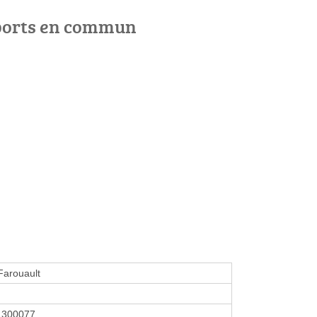
ports en commun
Farouault
1300077