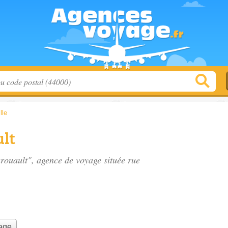
lle
lt
arouault", agence de voyage située
rue
yage