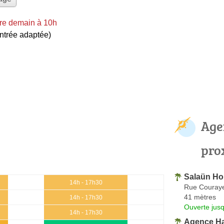
re demain à 10h
entrée adaptée)
Age
pro
Salaün Hol
14h - 17h30
Rue Couray
41 mètres
14h - 17h30
Ouverte jus
14h - 17h30
Agence Ha