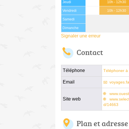
Jeudi
10h - 12h30
Vendredi
10h - 12h30
Samedi
Dimanche
Signaler une erreur
Contact
Téléphone
Téléphoner à 
Email
voyages.f
www.ouest
Site web
www.select
d/14663
Plan et adresse