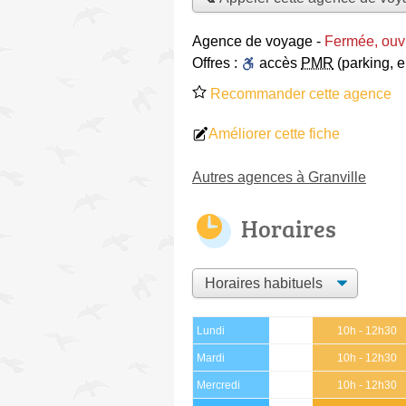
Agence de voyage
-
Fermée, ouv
Offres :
accès
PMR
(parking, 
Recommander cette agence
Améliorer cette fiche
Autres agences à Granville
Horaires
Lundi
10h - 12h30
Mardi
10h - 12h30
Mercredi
10h - 12h30