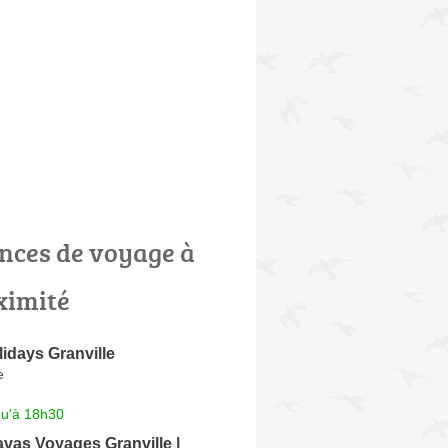
nces de voyage à
ximité
idays Granville
e
qu'à 18h30
vas Voyages Granville |