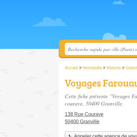
Accueil
>
Normandie
>
Manche
>
Granvi
Voyages Farouau
Cette fiche présente "Voyages F
couraye
, 50400 Granville.
138 Rue Couraye
50400 Granville
📞 Appeler cette agence de vo