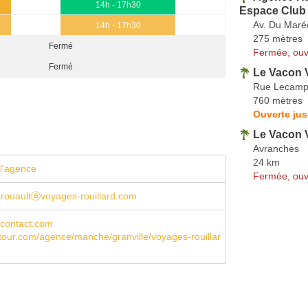
14h - 17h30
Espace Club
Av. Du Maré
14h - 17h30
275 mètres
Fermé
Fermée, ouv
Fermé
Le Vacon 
Rue Lecamp
760 mètres
Ouverte jus
Le Vacon 
Avranches
24 km
l'agence
Fermée, ouv
arouaultⓐvoyages-rouillard.com
contact.com
our.com/agence/manche/granville/voyages-rouillar