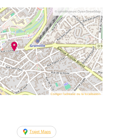
© contributeurs OpenStreetMap
Corriger l’adresse ou la localisation
Trajet Maps