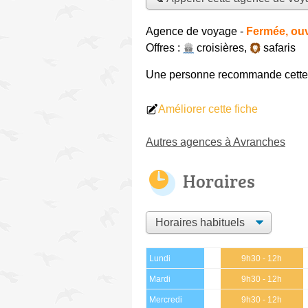
Agence de voyage
-
Fermée, ouv
Offres :
croisières
,
safaris
Une personne
recommande
cett
Améliorer cette fiche
Autres agences à Avranches
Horaires
Lundi
9h30 - 12h
Mardi
9h30 - 12h
Mercredi
9h30 - 12h