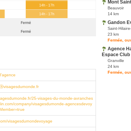
Mont Sain
14h - 17h
Beauvoir
14 km
14h - 17h
Gandon E
Fermé
Saint-Hilair
Fermé
23 km
Fermée, ouv
Agence Ha
Espace Club
Granville
24 km
Fermée, ouv
l'agence
ⓐvisagesdumonde.fr
sagesdumonde.fr/25-visages-du-monde-avranches
din.com/company/visagesdumonde-agencesdevoy
sMember=true
com/visagesdumondevoyage