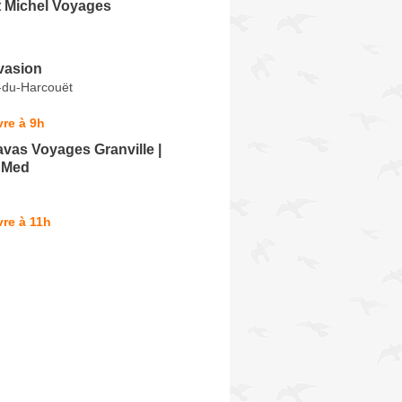
t Michel Voyages
vasion
e-du-Harcouët
re à 9h
vas Voyages Granville |
 Med
re à 11h