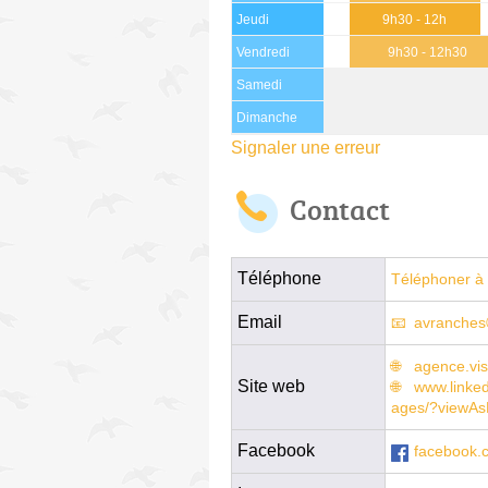
Jeudi
9h30 - 12h
Vendredi
9h30 - 12h30
Samedi
Dimanche
Signaler une erreur
Contact
Téléphone
Téléphoner à 
Email
avranches
agence.vi
Site web
www.linke
ages/?viewA
Facebook
facebook.