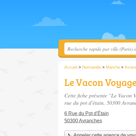
Accueil
>
Normandie
>
Manche
>
Avran
Le Vacon Voyag
Cette fiche présente "Le Vacon
rue du pot d'étain
, 50300 Avran
6 Rue du Pot d'Étain
50300 Avranches
📞 Appeler cette agence de vo