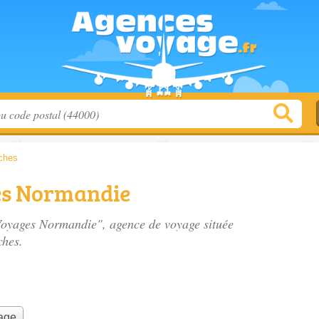
ches
es Normandie
 Voyages Normandie", agence de voyage située
ches.
yage