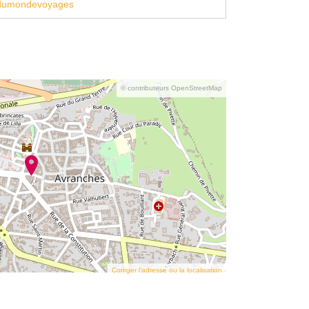
dumondevoyages
© contributeurs OpenStreetMap
Corriger l’adresse ou la localisation