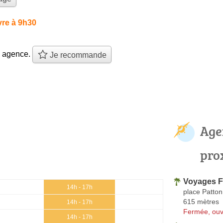
re à 9h30
e agence.
Je recommande
Age
pro
Voyages F
14h - 17h
place Patton
615 mètres
14h - 17h
Fermée, ouv
14h - 17h