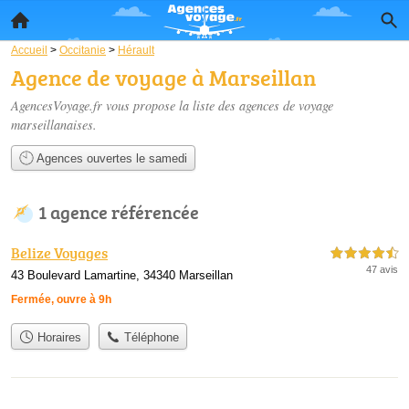
Accueil
>
Occitanie
>
Hérault
Agence de voyage à Marseillan
AgencesVoyage.fr vous propose la liste des
agences de voyage
marseillanaises
.
Agences ouvertes le samedi
1 agence référencée
Belize Voyages
4,5 étoiles sur 5
47 avis
43 Boulevard Lamartine, 34340 Marseillan
Fermée, ouvre à 9h
Horaires
Téléphone