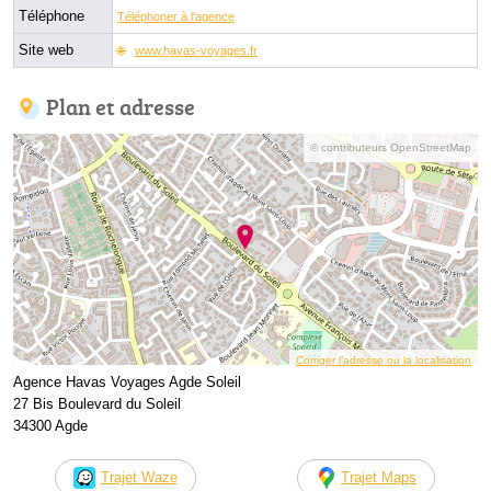
Téléphone
Téléphoner à l'agence
Site web
www.havas-voyages.fr
Plan et adresse
© contributeurs OpenStreetMap
Corriger l’adresse ou la localisation
Agence Havas Voyages Agde Soleil
27 Bis Boulevard du Soleil
34300 Agde
Trajet Waze
Trajet Maps