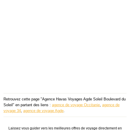
Retrouvez cette page "Agence Havas Voyages Agde Soleil Boulevard du
Soleil" en partant des liens :
agence de voyage Occitanie
,
agence de
voyage 34
,
agence de voyage Agde
.
Laissez vous guider vers les meilleures offres de voyage directement en