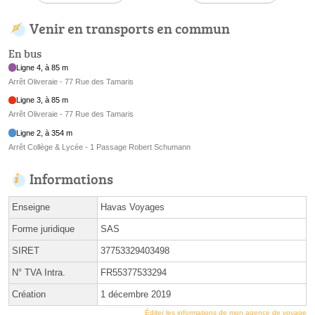
Venir en transports en commun
En bus
Ligne 4, à 85 m
Arrêt Oliveraie - 77 Rue des Tamaris
Ligne 3, à 85 m
Arrêt Oliveraie - 77 Rue des Tamaris
Ligne 2, à 354 m
Arrêt Collège & Lycée - 1 Passage Robert Schumann
Informations
Enseigne
Havas Voyages
Forme juridique
SAS
SIRET
37753329403498
N° TVA Intra.
FR55377533294
Création
1 décembre 2019
Éditer les informations de mon agence de voyage