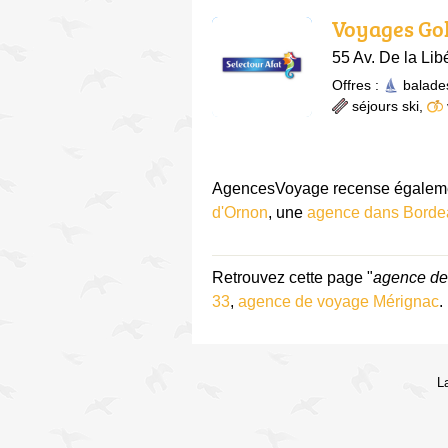
Voyages Go
55 Av. De la Li
Offres :
balade
séjours ski
,
AgencesVoyage recense égalemen
d'Ornon
, une
agence dans Borde
Retrouvez cette page "
agence de
33
,
agence de voyage Mérignac
.
L