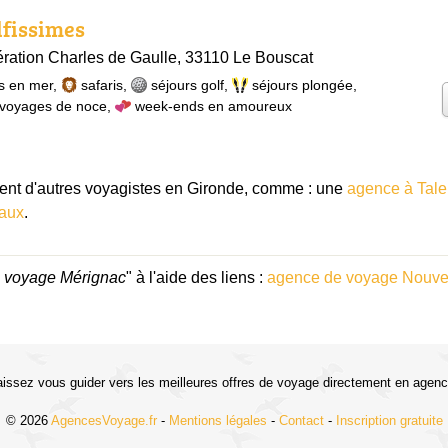
lfissimes
bération Charles de Gaulle, 33110 Le Bouscat
s en mer
,
safaris
,
séjours golf
,
séjours plongée
,
voyages de noce
,
week-ends en amoureux
t d'autres voyagistes en Gironde, comme : une
agence à Tal
aux
.
 voyage Mérignac
" à l'aide des liens :
agence de voyage Nouvel
aissez vous guider vers les meilleures offres de voyage directement en agenc
© 2026
AgencesVoyage.fr
-
Mentions légales
-
Contact
-
Inscription gratuite