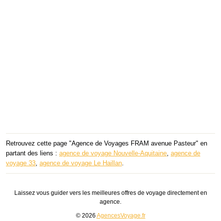
Retrouvez cette page "Agence de Voyages FRAM avenue Pasteur" en
partant des liens :
agence de voyage Nouvelle-Aquitaine
,
agence de
voyage 33
,
agence de voyage Le Haillan
.
Laissez vous guider vers les meilleures offres de voyage directement en
agence.
© 2026
AgencesVoyage.fr