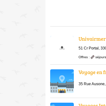
Univairmer
51 Cr Portal, 3
Offres :
séjours
Voyage en f
35 Rue Ausone,
Voyages Int