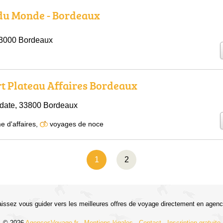
du Monde - Bordeaux
33000 Bordeaux
t Plateau Affaires Bordeaux
udate, 33800 Bordeaux
e d'affaires
,
voyages de noce
1
2
aissez vous guider vers les meilleures offres de voyage directement en agenc
© 2026
AgencesVoyage.fr
-
Mentions légales
-
Contact
-
Inscription gratuite