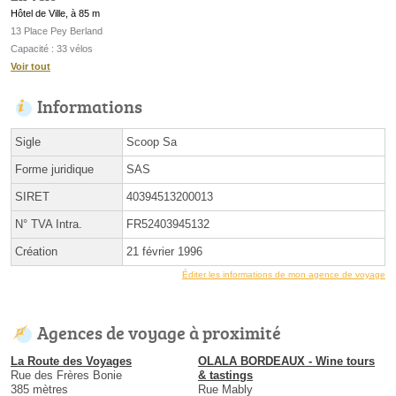
Hôtel de Ville, à 85 m
13 Place Pey Berland
Capacité : 33 vélos
Voir tout
Informations
Sigle
Scoop Sa
Forme juridique
SAS
SIRET
40394513200013
N° TVA Intra.
FR52403945132
Création
21 février 1996
Éditer les informations de mon agence de voyage
Agences de voyage à proximité
La Route des Voyages
OLALA BORDEAUX - Wine tours
Rue des Frères Bonie
& tastings
385 mètres
Rue Mably