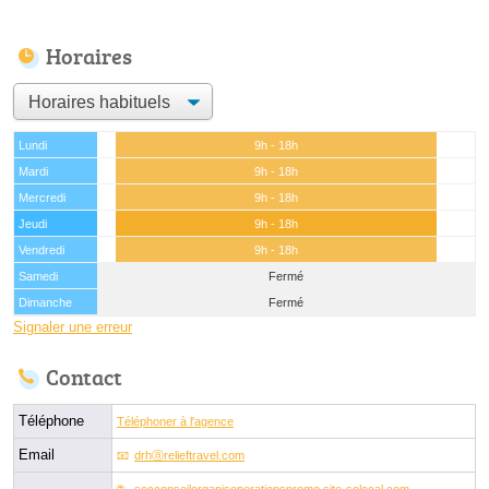
Horaires
Lundi
9h - 18h
Mardi
9h - 18h
Mercredi
9h - 18h
Jeudi
9h - 18h
Vendredi
9h - 18h
Samedi
Fermé
Dimanche
Fermé
Signaler une erreur
Contact
Téléphone
Téléphoner à l'agence
Email
drhⓐrelieftravel.com
socconseilorganisoperationspromo.site-solocal.com