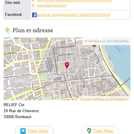
Site web
www.relieftravel.com
Facebook
facebook.com/pages/Relief-Cie/363275603780416
Plan et adresse
© contributeurs OpenStreetMap
Corriger l’adresse ou la localisation
RELIEF Cie
19 Rue de Cheverus
33000 Bordeaux
Trajet Waze
Trajet Maps