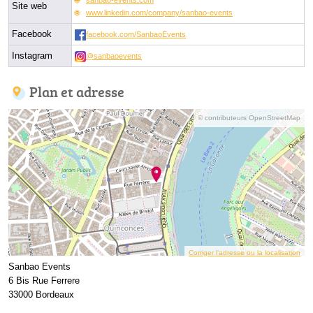
Site web
www.linkedin.com/company/sanbao-events
Facebook
facebook.com/SanbaoEvents
Instagram
@sanbaoevents
Plan et adresse
© contributeurs OpenStreetMap
Corriger l’adresse ou la localisation
Sanbao Events
6 Bis Rue Ferrere
33000 Bordeaux