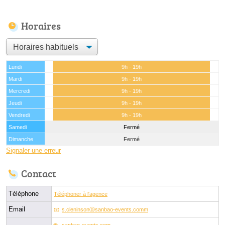
Horaires
Lundi
9h - 19h
Mardi
9h - 19h
Mercredi
9h - 19h
Jeudi
9h - 19h
Vendredi
9h - 19h
Samedi
Fermé
Dimanche
Fermé
Signaler une erreur
Contact
Téléphone
Téléphoner à l'agence
Email
s.cleninsonⓐsanbao-events.comm
sanbao-events.com