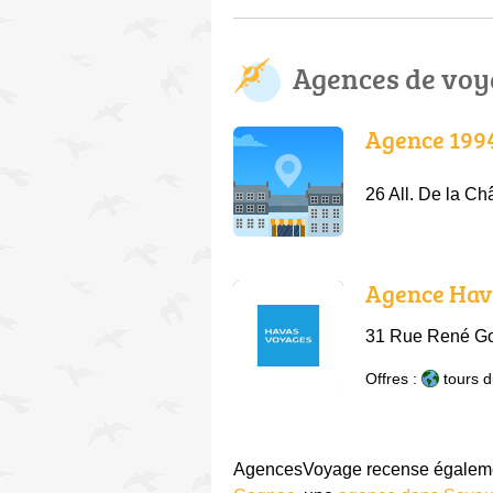
Agences de voy
Agence 199
26 All. De la C
Agence Hav
31 Rue René Go
Offres :
tours 
AgencesVoyage recense égalemen