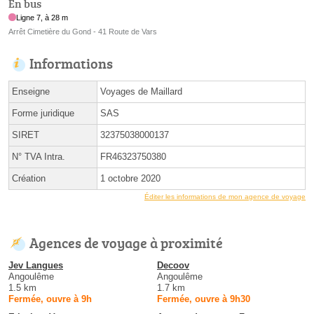
En bus
Ligne 7, à 28 m
Arrêt Cimetière du Gond - 41 Route de Vars
Informations
Enseigne
Voyages de Maillard
Forme juridique
SAS
SIRET
32375038000137
N° TVA Intra.
FR46323750380
Création
1 octobre 2020
Éditer les informations de mon agence de voyage
Agences de voyage à proximité
Jev Langues
Decoov
Angoulême
Angoulême
1.5 km
1.7 km
Fermée, ouvre à 9h
Fermée, ouvre à 9h30