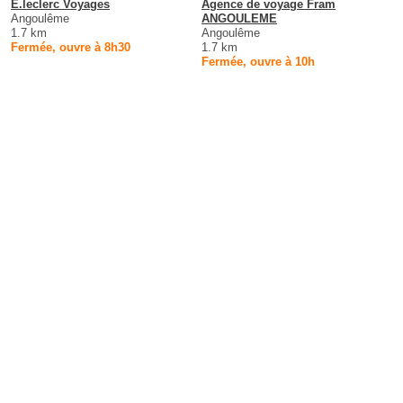
E.leclerc Voyages
Agence de voyage Fram
Angoulême
ANGOULEME
1.7 km
Angoulême
Fermée, ouvre à 8h30
1.7 km
Fermée, ouvre à 10h