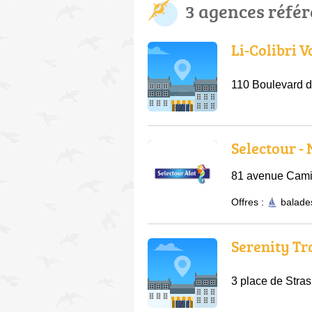
3 agences réfé
Li-Colibri 
110 Boulevard d
Selectour -
81 avenue Camil
Offres :
balade
Serenity Tr
3 place de Stra