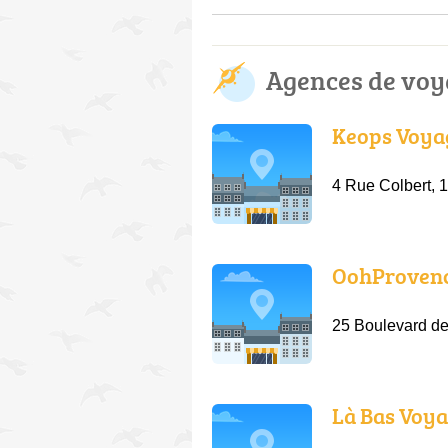
Agences de voy
Keops Voya
4 Rue Colbert, 
OohProven
25 Boulevard d
Là Bas Voy