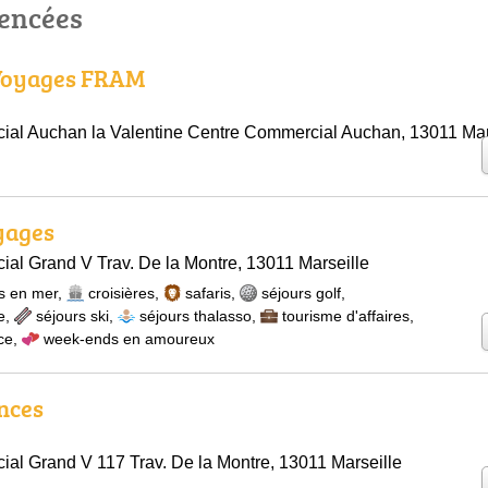
rencées
Voyages FRAM
al Auchan la Valentine Centre Commercial Auchan, 13011 Mar
yages
al Grand V Trav. De la Montre, 13011 Marseille
s en mer
,
croisières
,
safaris
,
séjours golf
,
e
,
séjours ski
,
séjours thalasso
,
tourisme d'affaires
,
ce
,
week-ends en amoureux
nces
al Grand V 117 Trav. De la Montre, 13011 Marseille