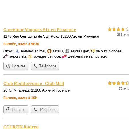
Carrefour Voyages Aix en Provence
4,0 étoiles sur 5
263 avis
1175 Rue Guillaume du Vair Pole, 13290 Aix-en-Provence
Fermée, ouvre à 9h30
Offres :
balades en mer
,
safaris
,
séjours golf
,
séjours plongée
,
séjours ski
,
voyages de noce
,
week-ends en amoureux
Horaires
Téléphone
Club Mediterranee - Club Med
4,5 étoiles sur 5
70 avis
28 Cr Mirabeau, 13100 Aix-en-Provence
Fermée, ouvre à 10h
Horaires
Téléphone
COURTIN Audrey