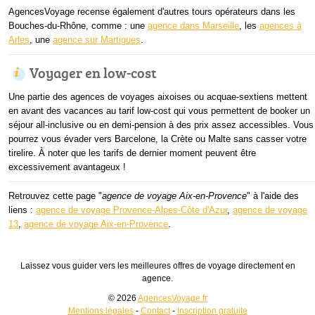
AgencesVoyage recense également d'autres tours opérateurs dans les
Bouches-du-Rhône, comme : une
agence dans Marseille
, les
agences à
Arles
, une
agence sur Martigues
.
Voyager en low-cost
Une partie des agences de voyages aixoises ou acquae-sextiens mettent
en avant des vacances au tarif low-cost qui vous permettent de booker un
séjour all-inclusive ou en demi-pension à des prix assez accessibles. Vous
pourrez vous évader vers Barcelone, la Crète ou Malte sans casser votre
tirelire. À noter que les tarifs de dernier moment peuvent être
excessivement avantageux !
Retrouvez cette page "
agence de voyage Aix-en-Provence
" à l'aide des
liens :
agence de voyage Provence-Alpes-Côte d'Azur
,
agence de voyage
13
,
agence de voyage Aix-en-Provence
.
Laissez vous guider vers les meilleures offres de voyage directement en
agence.
© 2026
AgencesVoyage.fr
Mentions légales
-
Contact
-
Inscription gratuite