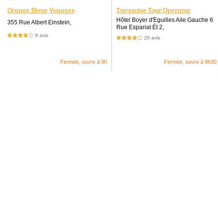
Orange Bleue Voyages
Turquoise Tour Operator
Hôtel Boyer d'Eguilles Aile Gauche 6
355 Rue Albert Einstein,
Rue Espariat Ét 2,
9 avis
4,0 étoiles sur 5
20 avis
4,0 étoiles sur 5
Fermée, ouvre à 9h
Fermée, ouvre à 9h30