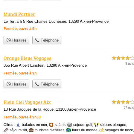
Mundi Partner
Le Tertia Ii 5 Rue Charles Duchesne, 13290 Aix-en-Provence
Fermée, ouvre à 9h
Horaires
Téléphone
Orange Bleue Voyages
4,0 étoiles sur 5
9 avis
355 Rue Albert Einstein, 13290 Aix-en-Provence
Fermée, ouvre à 9h
Horaires
Téléphone
Plein Ciel Voyages Aix
4,0 étoiles sur 5
37 avis
13 Rue Jacques de la Roque, 13100 Aix-en-Provence
Fermée, ouvre à 9h30
Offres :
balades en mer
,
safaris
,
séjours golf
,
séjours plongée
,
séjours ski
,
tourisme d'affaires
,
tours du monde
,
voyages de noce
,