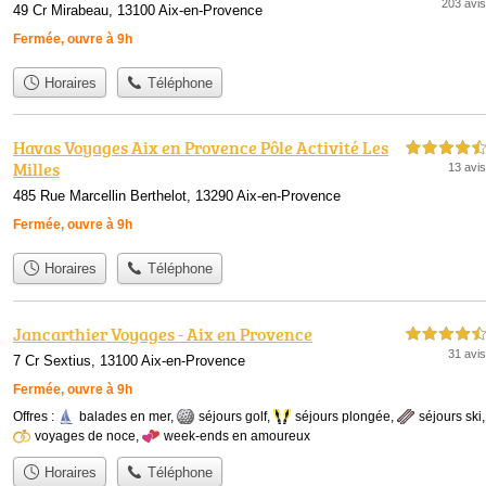
203 avis
49 Cr Mirabeau, 13100 Aix-en-Provence
Fermée, ouvre à 9h
Horaires
Téléphone
Havas Voyages Aix en Provence Pôle Activité Les
4,5 étoiles sur 5
Milles
13 avis
485 Rue Marcellin Berthelot, 13290 Aix-en-Provence
Fermée, ouvre à 9h
Horaires
Téléphone
Jancarthier Voyages - Aix en Provence
4,5 étoiles sur 5
31 avis
7 Cr Sextius, 13100 Aix-en-Provence
Fermée, ouvre à 9h
Offres :
balades en mer
,
séjours golf
,
séjours plongée
,
séjours ski
,
voyages de noce
,
week-ends en amoureux
Horaires
Téléphone