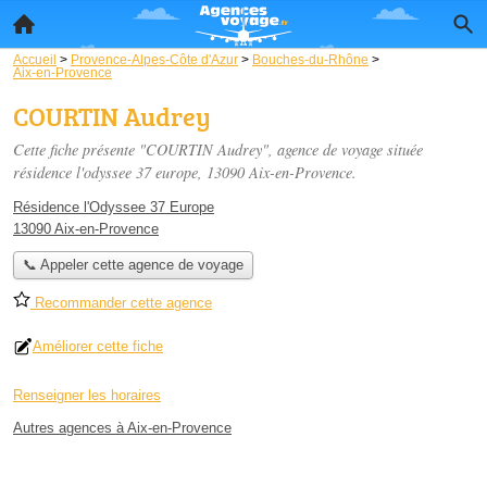
Accueil
>
Provence-Alpes-Côte d'Azur
>
Bouches-du-Rhône
>
Aix-en-Provence
COURTIN Audrey
Cette fiche présente "COURTIN Audrey", agence de voyage située
résidence l'odyssee 37 europe
, 13090 Aix-en-Provence.
Résidence l'Odyssee 37 Europe
13090 Aix-en-Provence
📞 Appeler cette agence de voyage
Recommander cette agence
Améliorer cette fiche
Renseigner les horaires
Autres agences à Aix-en-Provence