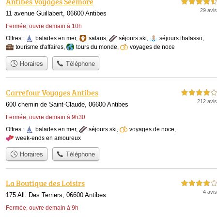
Antibes Voyages Seemore
4,5 étoiles sur 5
29 avis
11 avenue Guillabert, 06600 Antibes
Fermée, ouvre demain à 10h
Offres :
balades en mer
,
safaris
,
séjours ski
,
séjours thalasso
,
tourisme d'affaires
,
tours du monde
,
voyages de noce
Horaires
Téléphone
Carrefour Voyages Antibes
4,0 étoiles sur 5
212 avis
600 chemin de Saint-Claude, 06600 Antibes
Fermée, ouvre demain à 9h30
Offres :
balades en mer
,
séjours ski
,
voyages de noce
,
week-ends en amoureux
Horaires
Téléphone
La Boutique des Loisirs
4,0 étoiles sur 5
4 avis
175 All. Des Terriers, 06600 Antibes
Fermée, ouvre demain à 9h