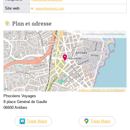
Site web
www.phoceens.com
Plan et adresse
© contributeurs OpenStreetMap
Corriger l’adresse ou la localisation
Phocéens Voyages
8 place Général de Gaulle
06600 Antibes
Trajet Waze
Trajet Maps