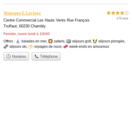
Voyages E.Leclerc
4,0 étoiles sur 5
175 avis
Centre Commercial Les Hauts Vents Rue François
Truffaut, 60230 Chambly
Fermée, ouvre lundi à 10h00
Offres :
balades en mer
,
safaris
,
séjours golf
,
séjours plongée
,
séjours ski
,
voyages de noce
,
week-ends en amoureux
Horaires
Téléphone