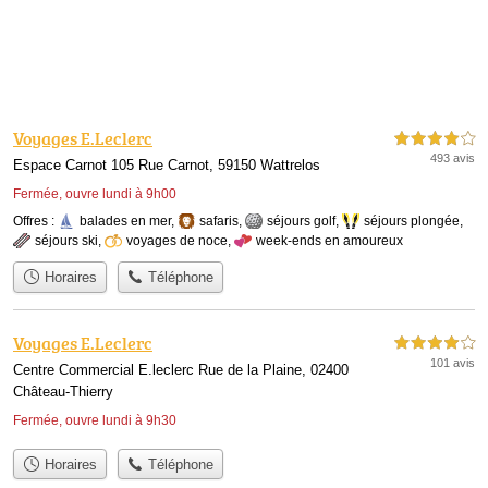
Voyages E.Leclerc
4,0 étoiles sur 5
493 avis
Espace Carnot 105 Rue Carnot, 59150 Wattrelos
Fermée, ouvre lundi à 9h00
Offres :
balades en mer
,
safaris
,
séjours golf
,
séjours plongée
,
séjours ski
,
voyages de noce
,
week-ends en amoureux
Horaires
Téléphone
Voyages E.Leclerc
4,0 étoiles sur 5
101 avis
Centre Commercial E.leclerc Rue de la Plaine, 02400
Château-Thierry
Fermée, ouvre lundi à 9h30
Horaires
Téléphone