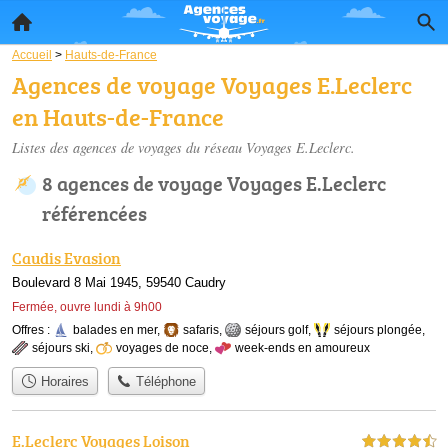
Accueil
>
Hauts-de-France
Agences de voyage Voyages E.Leclerc
en Hauts-de-France
Listes des agences de voyages du réseau Voyages E.Leclerc.
8 agences de voyage Voyages E.Leclerc
référencées
Caudis Evasion
Boulevard 8 Mai 1945, 59540 Caudry
Fermée, ouvre lundi à 9h00
Offres :
balades en mer
,
safaris
,
séjours golf
,
séjours plongée
,
séjours ski
,
voyages de noce
,
week-ends en amoureux
Horaires
Téléphone
E.Leclerc Voyages Loison
4,5 étoiles sur 5