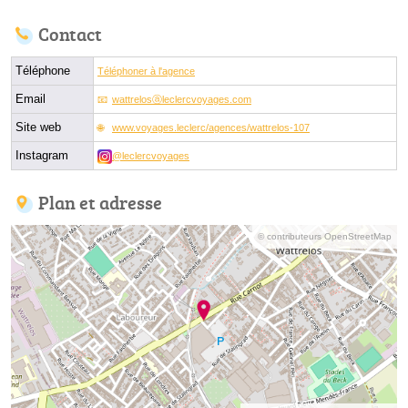
Contact
Téléphone
Téléphoner à l'agence
Email
wattrelosⓐleclercvoyages.com
Site web
www.voyages.leclerc/agences/wattrelos-107
Instagram
@leclercvoyages
Plan et adresse
© contributeurs OpenStreetMap