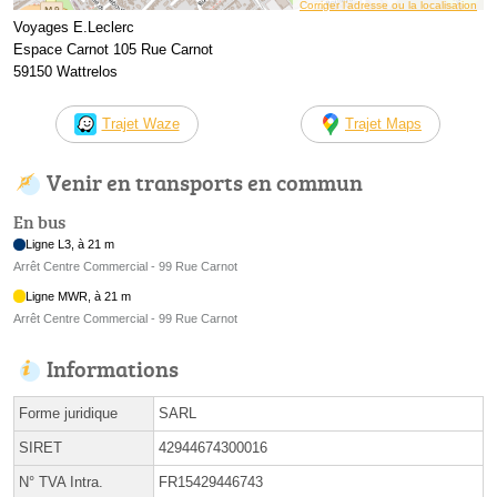
Corriger l’adresse ou la localisation
Voyages E.Leclerc
Espace Carnot 105 Rue Carnot
59150 Wattrelos
Trajet Waze
Trajet Maps
Venir en transports en commun
En bus
Ligne L3, à 21 m
Arrêt Centre Commercial - 99 Rue Carnot
Ligne MWR, à 21 m
Arrêt Centre Commercial - 99 Rue Carnot
Informations
Forme juridique
SARL
SIRET
42944674300016
N° TVA Intra.
FR15429446743