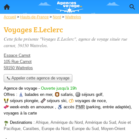
Accueil
>
Hauts-de-France
>
Nord
>
Wattrelos
Voyages E.Leclerc
Cette fiche présente "Voyages E.Leclerc", agence de voyage située
rue
carnot
, 59150 Wattrelos.
Espace Carnot
105 Rue Carnot
59150 Wattrelos
📞 Appeler cette agence de voyage
Agence de voyage
-
Ouverte jusqu'à 19h
Offres :
balades en mer
,
safaris
,
séjours golf
,
séjours plongée
,
séjours ski
,
voyages de noce
,
week-ends en amoureux
,
accès
PMR
(parking, entrée adaptée)
,
voyages à la carte
Destinations :
Afrique, Amérique du Nord, Amérique du Sud, Asie et
Pacifique, Caraïbes, Europe du Nord, Europe du Sud, Moyen-Orient