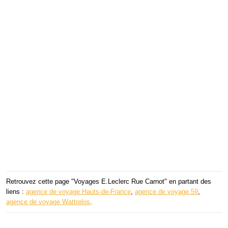
Retrouvez cette page "Voyages E.Leclerc Rue Carnot" en partant des
liens :
agence de voyage Hauts-de-France
,
agence de voyage 59
,
agence de voyage Wattrelos
.