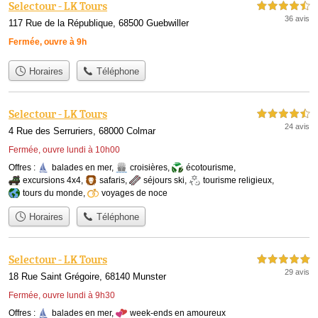
Selectour - LK Tours
4,5 étoiles sur 5
36 avis
117 Rue de la République, 68500 Guebwiller
Fermée, ouvre à 9h
Horaires
Téléphone
Selectour - LK Tours
4,5 étoiles sur 5
24 avis
4 Rue des Serruriers, 68000 Colmar
Fermée, ouvre lundi à 10h00
Offres :
balades en mer
,
croisières
,
écotourisme
,
excursions 4x4
,
safaris
,
séjours ski
,
tourisme religieux
,
tours du monde
,
voyages de noce
Horaires
Téléphone
Selectour - LK Tours
5,0 étoiles sur 5
29 avis
18 Rue Saint Grégoire, 68140 Munster
Fermée, ouvre lundi à 9h30
Offres :
balades en mer
,
week-ends en amoureux