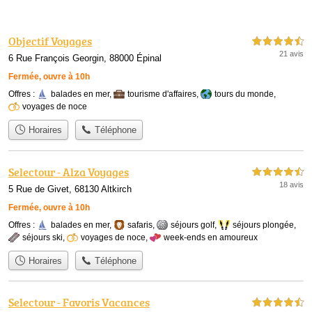
Objectif Voyages
4,5 étoiles sur 5
21 avis
6 Rue François Georgin, 88000 Épinal
Fermée, ouvre à 10h
Offres :
balades en mer
,
tourisme d'affaires
,
tours du monde
,
voyages de noce
Horaires
Téléphone
Selectour - Alza Voyages
4,5 étoiles sur 5
18 avis
5 Rue de Givet, 68130 Altkirch
Fermée, ouvre à 10h
Offres :
balades en mer
,
safaris
,
séjours golf
,
séjours plongée
,
séjours ski
,
voyages de noce
,
week-ends en amoureux
Horaires
Téléphone
Selectour - Favoris Vacances
4,5 étoiles sur 5