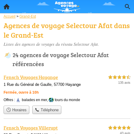
Accueil
>
Grand-Est
Agences de voyage Selectour Afat dans
le Grand-Est
Listes des agences de voyages du réseau Selectour Afat.
24 agences de voyage Selectour Afat
référencées
Fensch Voyages Hayange
4,5 étoiles sur 5
135 avis
1 Rue du Général de Gaulle, 57700 Hayange
Fermée, ouvre à 10h
Offres :
balades en mer
,
tours du monde
Horaires
Téléphone
Fensch Voyages Villerupt
5,0 étoiles sur 5
43 avis