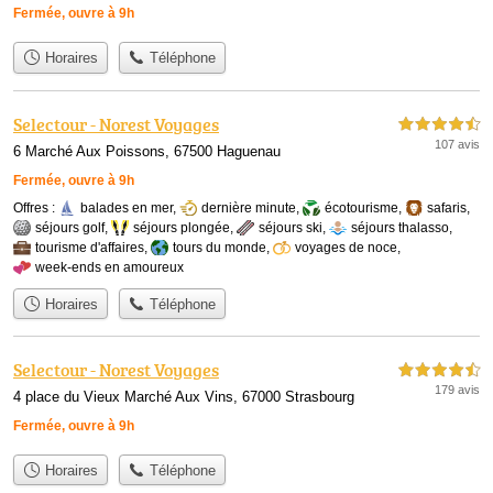
Fermée, ouvre à 9h
Horaires
Téléphone
Selectour - Norest Voyages
4,5 étoiles sur 5
107 avis
6 Marché Aux Poissons, 67500 Haguenau
Fermée, ouvre à 9h
Offres :
balades en mer
,
dernière minute
,
écotourisme
,
safaris
,
séjours golf
,
séjours plongée
,
séjours ski
,
séjours thalasso
,
tourisme d'affaires
,
tours du monde
,
voyages de noce
,
week-ends en amoureux
Horaires
Téléphone
Selectour - Norest Voyages
4,5 étoiles sur 5
179 avis
4 place du Vieux Marché Aux Vins, 67000 Strasbourg
Fermée, ouvre à 9h
Horaires
Téléphone