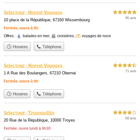
Selectour - Norest Voyages
5,0 étoiles sur 5
95 avis
10 place de la République, 67160 Wissembourg
Fermée, ouvre à 9h
Offres :
balades en mer
,
croisières
,
voyages de noce
Horaires
Téléphone
Selectour - Norest Voyages
4,5 étoiles sur 5
71 avis
1 A Rue des Boulangers, 67210 Obernai
Fermée, ouvre à 9h
Horaires
Téléphone
Selectour - Transgallia
4,0 étoiles sur 5
68 avis
20 Rue de la République, 10000 Troyes
Fermée, ouvre lundi à 9h30