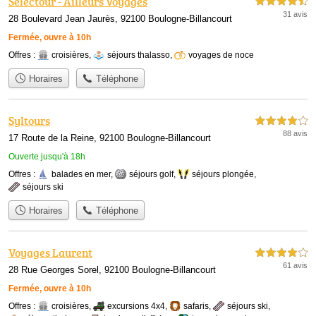
Selectour - Ailleurs Voyages
4,5 étoiles sur 5
31 avis
28 Boulevard Jean Jaurès, 92100 Boulogne-Billancourt
Fermée, ouvre à 10h
Offres :
croisières
,
séjours thalasso
,
voyages de noce
Horaires
Téléphone
Syltours
4,0 étoiles sur 5
88 avis
17 Route de la Reine, 92100 Boulogne-Billancourt
Ouverte jusqu'à 18h
Offres :
balades en mer
,
séjours golf
,
séjours plongée
,
séjours ski
Horaires
Téléphone
Voyages Laurent
4,0 étoiles sur 5
61 avis
28 Rue Georges Sorel, 92100 Boulogne-Billancourt
Fermée, ouvre à 10h
Offres :
croisières
,
excursions 4x4
,
safaris
,
séjours ski
,