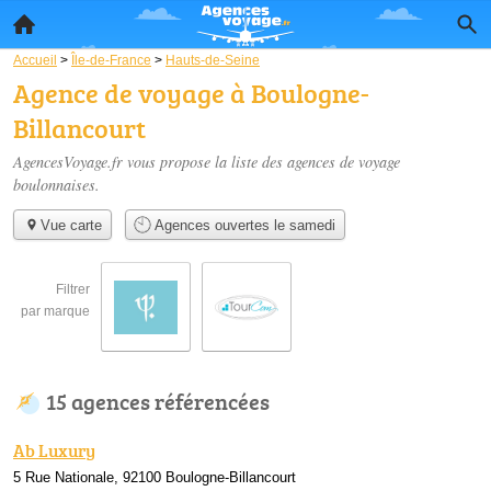
Accueil
>
Île-de-France
>
Hauts-de-Seine
Agence de voyage à Boulogne-
Billancourt
AgencesVoyage.fr vous propose la liste des
agences de voyage
boulonnaises
.
Vue carte
Agences ouvertes le samedi
Filtrer
par marque
15 agences référencées
Ab Luxury
5 Rue Nationale, 92100 Boulogne-Billancourt