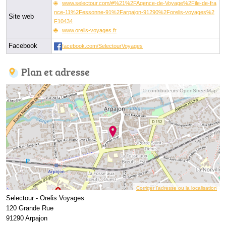
www.selectour.com/#%21%2FAgence-de-Voyage%2File-de-fra
nce-11%2Fessonne-91%2Farpajon-91290%2Forelis-voyages%2
Site web
F10434
www.orelis-voyages.fr
Facebook
facebook.com/SelectourVoyages
Plan et adresse
© contributeurs OpenStreetMap
Corriger l’adresse ou la localisation
Selectour - Orelis Voyages
120 Grande Rue
91290 Arpajon