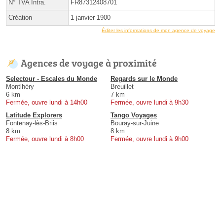
N° TVA Intra.
FR87312408701
Création
1 janvier 1900
Éditer les informations de mon agence de voyage
Agences de voyage à proximité
Selectour - Escales du Monde
Regards sur le Monde
Montlhéry
Breuillet
6 km
7 km
Fermée, ouvre lundi à 14h00
Fermée, ouvre lundi à 9h30
Latitude Explorers
Tango Voyages
Fontenay-lès-Briis
Bouray-sur-Juine
8 km
8 km
Fermée, ouvre lundi à 8h00
Fermée, ouvre lundi à 9h00