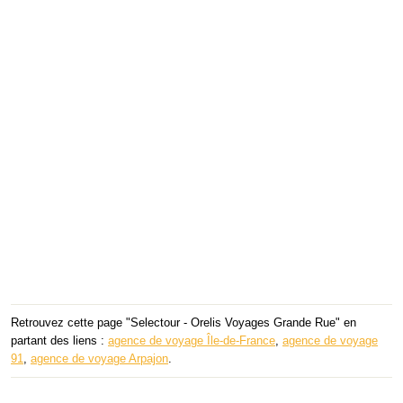
Retrouvez cette page "Selectour - Orelis Voyages Grande Rue" en
partant des liens :
agence de voyage Île-de-France
,
agence de voyage
91
,
agence de voyage Arpajon
.