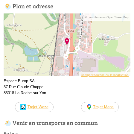
Plan et adresse
© contributeurs OpenStreetMap
Corriger l’adresse ou la localisation
Espace Europ SA
37 Rue Claude Chappe
85018 La Roche-sur-Yon
Trajet Waze
Trajet Maps
Venir en transports en commun
En bus