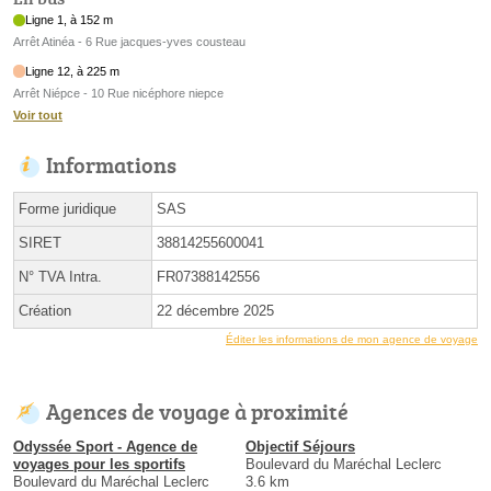
Ligne 1, à 152 m
Arrêt Atinéa - 6 Rue jacques-yves cousteau
Ligne 12, à 225 m
Arrêt Niépce - 10 Rue nicéphore niepce
Voir tout
Informations
Forme juridique
SAS
SIRET
38814255600041
N° TVA Intra.
FR07388142556
Création
22 décembre 2025
Éditer les informations de mon agence de voyage
Agences de voyage à proximité
Odyssée Sport - Agence de
Objectif Séjours
voyages pour les sportifs
Boulevard du Maréchal Leclerc
Boulevard du Maréchal Leclerc
3.6 km