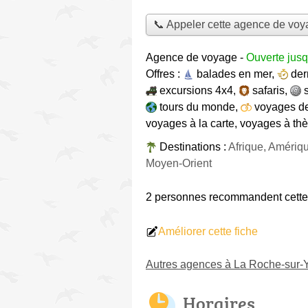
📞 Appeler cette agence de vo
Agence de voyage
-
Ouverte jus
Offres :
balades en mer
,
der
excursions 4x4
,
safaris
,
tours du monde
,
voyages d
voyages à la carte
,
voyages à th
Destinations :
Afrique, Amériq
Moyen-Orient
2 personnes
recommandent
cett
Améliorer cette fiche
Autres agences à La Roche-sur-
Horaires