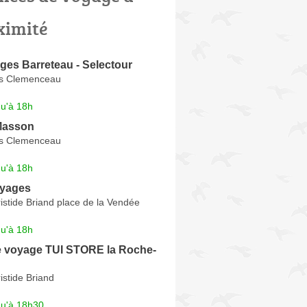
ximité
ges Barreteau - Selectour
s Clemenceau
qu'à 18h
Masson
s Clemenceau
qu'à 18h
oyages
istide Briand place de la Vendée
qu'à 18h
 voyage TUI STORE la Roche-
istide Briand
qu'à 18h30