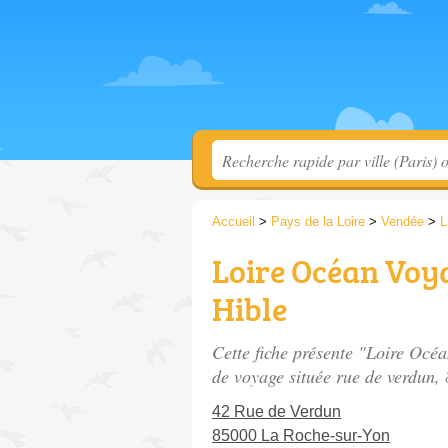
Accueil
>
Pays de la Loire
>
Vendée
>
L
Loire Océan Voya
Hible
Cette fiche présente "Loire Océ
de voyage située
rue de verdun
,
42 Rue de Verdun
85000 La Roche-sur-Yon