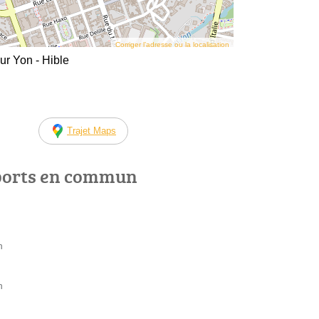
Corriger l’adresse ou la localisation
r Yon - Hible
Trajet Maps
ports en commun
h
h