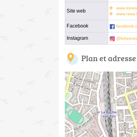
www.loire
Site web
www.resa-
Facebook
facebook.
Instagram
@loireoce
Plan et adresse