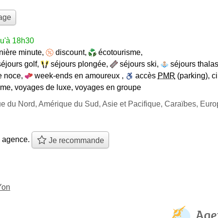
yage
qu'à 18h30
nière minute
,
discount
,
écotourisme
,
séjours golf
,
séjours plongée
,
séjours ski
,
séjours thala
e noce
,
week-ends en amoureux
,
accès
PMR
(parking)
,
c
ème
,
voyages de luxe
,
voyages en groupe
ue du Nord, Amérique du Sud, Asie et Pacifique, Caraïbes, Eur
e agence.
Je recommande
Yon
Age