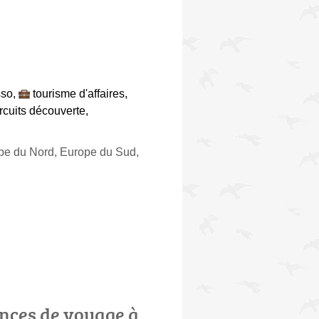
sso
,
tourisme d'affaires
,
ircuits découverte
,
ope du Nord, Europe du Sud,
nces de voyage à