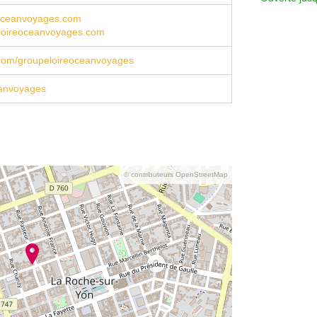
oceanvoyages.com
loireoceanvoyages.com
com/groupeloireoceanvoyages
anvoyages
© contributeurs OpenStreetMap