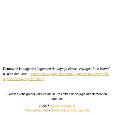
Retrouvez la page des "
agences de voyage Havas Voyages à Le Havre
"
à l'aide des liens :
agence de voyage Normandie
,
agence de voyage 76
,
agence de voyage Le Havre
.
Laissez vous guider vers les meilleures offres de voyage directement en
agence.
© 2026
AgencesVoyage.fr
Mentions légales
-
Contact
-
Inscription gratuite