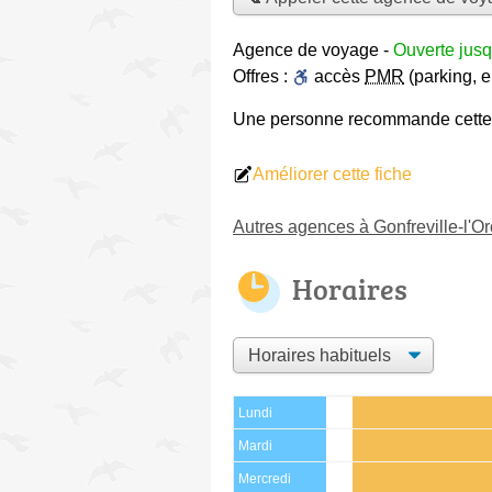
Agence de voyage
-
Ouverte jusq
Offres :
accès
PMR
(parking, 
Une personne
recommande
cett
Améliorer cette fiche
Autres agences à Gonfreville-l'O
Horaires
Lundi
Mardi
Mercredi