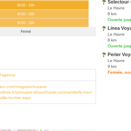
Selectour
9h30 - 19h
Le Havre
8 km
9h30 - 19h
Ouverte jus
9h30 - 19h
Linea Voy
Fermé
Le Havre
8 km
Ouverte jus
Perier Voy
Le Havre
9 km
Fermée, ouv
l'agence
lerc.com/magasin/oceane
cdrive.fr/annuaire-drives/haute-normandie/le-havr
ville-lorcher.aspx