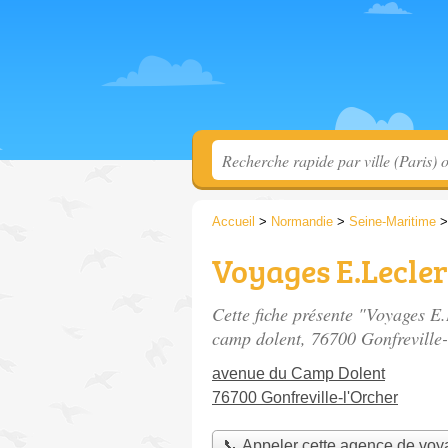
Accueil
>
Normandie
>
Seine-Maritime
Voyages E.Lecle
Cette fiche présente "Voyages E
camp dolent
, 76700 Gonfreville-
avenue du Camp Dolent
76700 Gonfreville-l'Orcher
📞 Appeler cette agence de vo