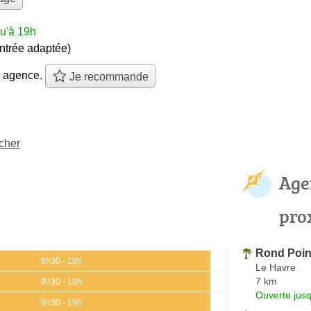
u'à 19h
entrée adaptée)
e agence.
Je recommande
rcher
Age
pro
Rond Poin
9h30 - 19h
Le Havre
7 km
9h30 - 19h
Ouverte jus
9h30 - 19h