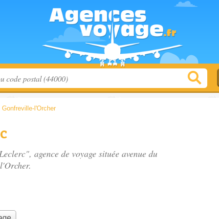
>
Gonfreville-l'Orcher
rc
.Leclerc", agence de voyage située
avenue du
l'Orcher.
yage