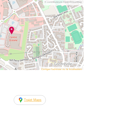
© contributeurs OpenStreetMap
Corriger l’adresse ou la localisation
Trajet Maps