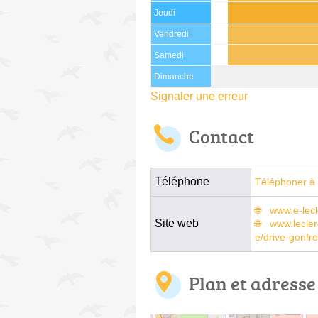
Jeudi
Vendredi
Samedi
Dimanche
Signaler une erreur
Contact
Téléphone
Téléphoner à 
www.e-lec
Site web
www.lecler
e/drive-gonfre
Plan et adresse