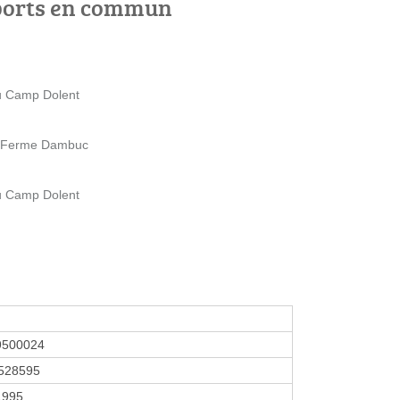
ports en commun
du Camp Dolent
 la Ferme Dambuc
du Camp Dolent
9500024
528595
1995