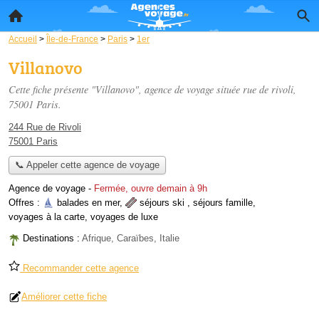
Accueil
>
Île-de-France
>
Paris
>
1er
Villanovo
Cette fiche présente "Villanovo", agence de voyage située
rue de rivoli
,
75001 Paris.
244 Rue de Rivoli
75001 Paris
📞 Appeler cette agence de voyage
Agence de voyage
-
Fermée, ouvre demain à 9h
Offres :
balades en mer
,
séjours ski
,
séjours famille
,
voyages à la carte
,
voyages de luxe
Destinations :
Afrique, Caraïbes, Italie
Recommander cette agence
Améliorer cette fiche