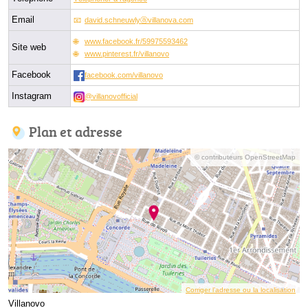
Email
david.schneuwlyⓐvillanova.com
www.facebook.fr/59975593462
Site web
www.pinterest.fr/villanovo
Facebook
facebook.com/villanovo
Instagram
@villanovofficial
Plan et adresse
© contributeurs OpenStreetMap
Corriger l’adresse ou la localisation
Villanovo