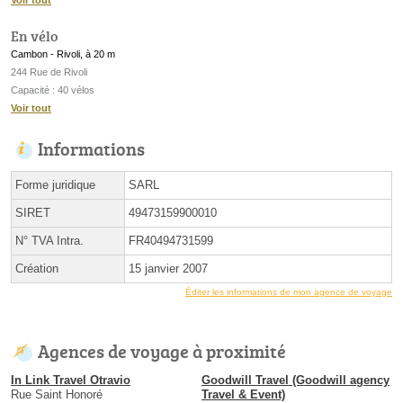
Voir tout
En vélo
Cambon - Rivoli, à 20 m
244 Rue de Rivoli
Capacité : 40 vélos
Voir tout
Informations
Forme juridique
SARL
SIRET
49473159900010
N° TVA Intra.
FR40494731599
Création
15 janvier 2007
Éditer les informations de mon agence de voyage
Agences de voyage à proximité
In Link Travel Otravio
Goodwill Travel (Goodwill agency
Rue Saint Honoré
Travel & Event)