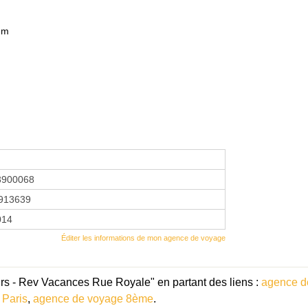
 m
3900068
913639
2014
Éditer les informations de mon agence de voyage
rs - Rev Vacances Rue Royale" en partant des liens :
agence d
 Paris
,
agence de voyage 8ème
.