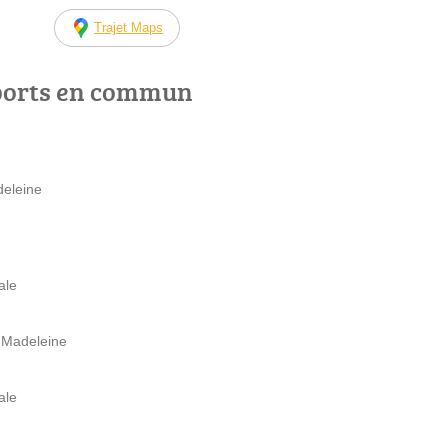
Trajet Maps
ports en commun
deleine
ale
a Madeleine
ale