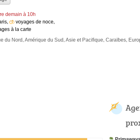
re demain à 10h
aris
,
voyages de noce
,
ges à la carte
ue du Nord, Amérique du Sud, Asie et Pacifique, Caraïbes, Eur
Age
pro
Primaway