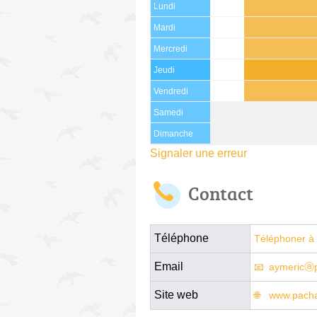
Lundi
Mardi
Mercredi
Jeudi
Vendredi
Samedi
Dimanche
Signaler une erreur
Contact
Téléphone
Téléphoner à 
Email
aymericⓐp
Site web
www.pacha