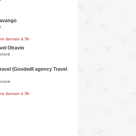
kavango
n
re demain à 9h
vel Otravio
onoré
ravel (Goodwill agency Travel
onoré
re demain à 9h