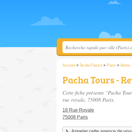
Accueil
>
Île-de-France
>
Paris
>
8ème
Pacha Tours - R
Cette fiche présente "Pacha Tou
rue royale
, 75008 Paris.
18 Rue Royale
75008 Paris
📞 Appeler cette agence de vo