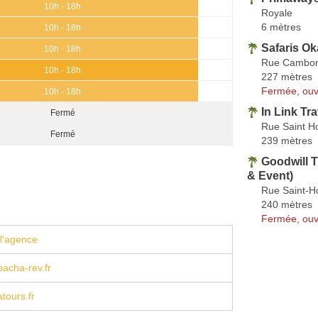
10h - 18h
Royale
6 mètres
10h - 18h
Safaris O
10h - 18h
Rue Cambo
10h - 18h
227 mètres
Fermée, ouv
10h - 18h
In Link Tra
Fermé
Rue Saint H
Fermé
239 mètres
Goodwill T
& Event)
Rue Saint-H
240 mètres
Fermée, ouv
l'agence
acha-rev.fr
tours.fr