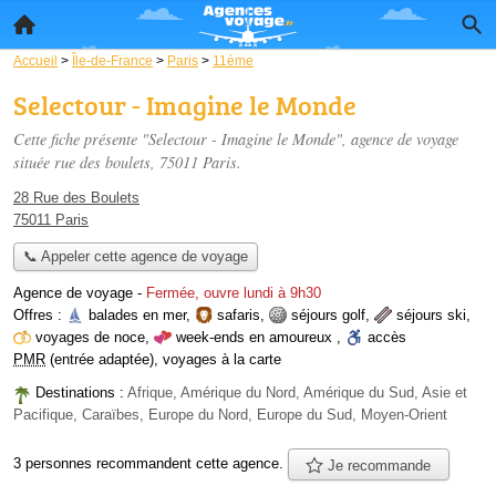
Accueil
>
Île-de-France
>
Paris
>
11ème
Selectour - Imagine le Monde
Cette fiche présente "Selectour - Imagine le Monde", agence de voyage
située
rue des boulets
, 75011 Paris.
28 Rue des Boulets
75011 Paris
📞 Appeler cette agence de voyage
Agence de voyage
-
Fermée, ouvre lundi à 9h30
Offres :
balades en mer
,
safaris
,
séjours golf
,
séjours ski
,
voyages de noce
,
week-ends en amoureux
,
accès
PMR
(entrée adaptée)
,
voyages à la carte
Destinations :
Afrique, Amérique du Nord, Amérique du Sud, Asie et
Pacifique, Caraïbes, Europe du Nord, Europe du Sud, Moyen-Orient
3 personnes
recommandent
cette agence.
Je recommande