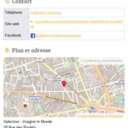
Contact
Téléphone
Téléphoner à l'agence
www.selectour.com/agence/paris/paris-11/imagine-le-monde/89
Site web
66
Facebook
facebook.com/SelectourVoyages
Plan et adresse
© contributeurs OpenStreetMap
Corriger l’adresse ou la localisation
Selectour - Imagine le Monde
28 Rue des Boulets