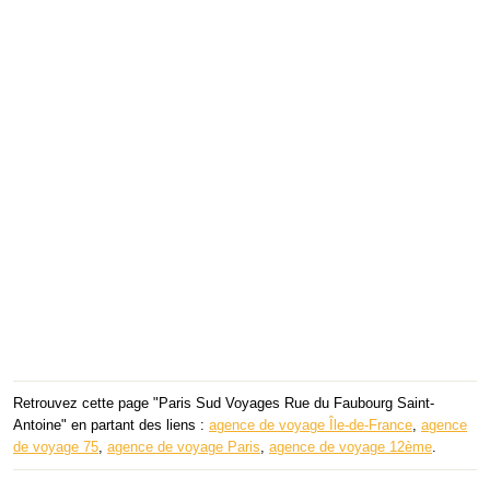
Retrouvez cette page "Paris Sud Voyages Rue du Faubourg Saint-
Antoine" en partant des liens :
agence de voyage Île-de-France
,
agence
de voyage 75
,
agence de voyage Paris
,
agence de voyage 12ème
.