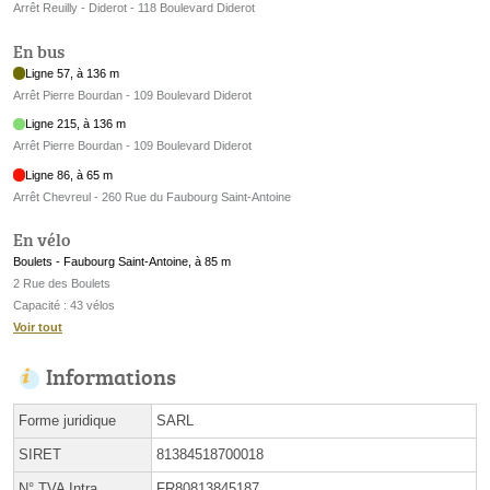
Arrêt Reuilly - Diderot - 118 Boulevard Diderot
En bus
Ligne 57, à 136 m
Arrêt Pierre Bourdan - 109 Boulevard Diderot
Ligne 215, à 136 m
Arrêt Pierre Bourdan - 109 Boulevard Diderot
Ligne 86, à 65 m
Arrêt Chevreul - 260 Rue du Faubourg Saint-Antoine
En vélo
Boulets - Faubourg Saint-Antoine, à 85 m
2 Rue des Boulets
Capacité : 43 vélos
Voir tout
Informations
Forme juridique
SARL
SIRET
81384518700018
N° TVA Intra.
FR80813845187